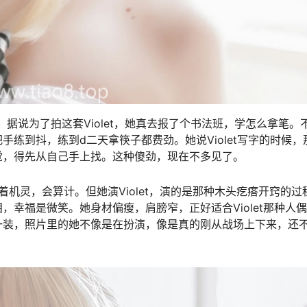
思，据说为了拍这套Violet，她真去报了个书法班，学怎么拿笔。
练到抖，练到d二天拿筷子都费劲。她说Violet写字的时候，
觉，得先从自己手上找。这种傻劲，现在不多见了。
着机灵，会算计。但她演Violet，演的是那种木头疙瘩开窍的过
幸福是微笑。她身材偏瘦，肩膀窄，正好适合Violet那种人
一装，照片里的她不像是在扮演，像是真的刚从战场上下来，还