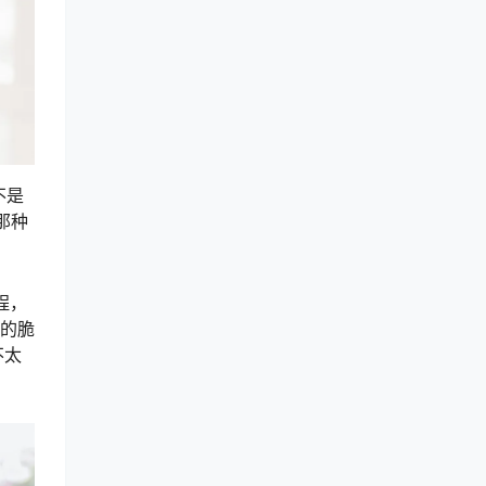
不是
那种
程，
偶的脆
不太