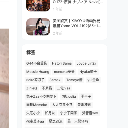
O.172-原神 ナヴィア Navia[5
8P-90.7M]
1 年前
美图欣赏丨XIAOYU语画界杨
晨晨Yome VOL.1192[85+1P
／673MB]
2 年前
标签
G44不会受伤
Hatori Sama
Joyce Lin2x
Messie Huang
momoko葵葵
Nyako喵子
rioko凉凉子
Sameki
Tomoyo酱
yui金鱼
ZinieQ
不呆猫
二佐nisa
兔子Zzz不吃胡萝卜
切切celia
半半子
南桃Momoko
大大卷卷小卷
失眠冲剂
失眠小宁
如月灰
宁宁子同学
弥音音ww
抱走莫子aa
星之迟迟
是一只熊仔吗