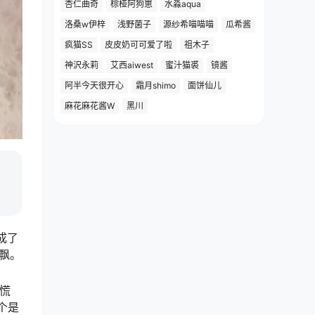
杏仁曲奇
棕桠阿狗崽
水淼aqua
洛桑w伊梓
浅野菌子
源纱希喵喵喵
瓜希酱
疯猫SS
皮皮奶可可爱了啦
祖木子
神沢永莉
艾西aiwest
蜜汁猫裘
镜酱
阿半今天很开心
霜月shimo
面饼仙儿
麻花麻花酱W
黑川
成了
飘。
慌
一个是