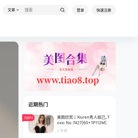
文章
登录
快速注册
近期热门
美图欣赏丨Xiuren秀人妲己_T
TOP1
oxic No.7427[60+1P112M]
2 年前