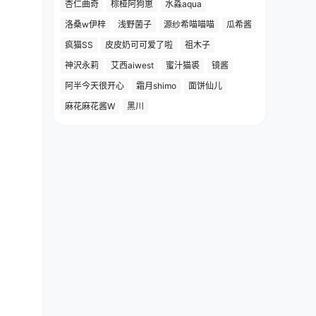
杏仁曲奇
棕桠阿狗崽
水淼aqua
洛桑w伊梓
浅野菌子
源纱希喵喵喵
瓜希酱
疯猫SS
皮皮奶可可爱了啦
祖木子
神沢永莉
艾西aiwest
蜜汁猫裘
镜酱
阿半今天很开心
霜月shimo
面饼仙儿
麻花麻花酱W
黑川