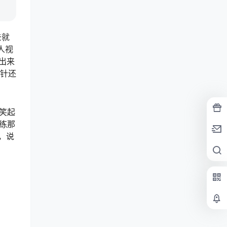
去就
人视
出来
，针还
，笑起
练那
，说