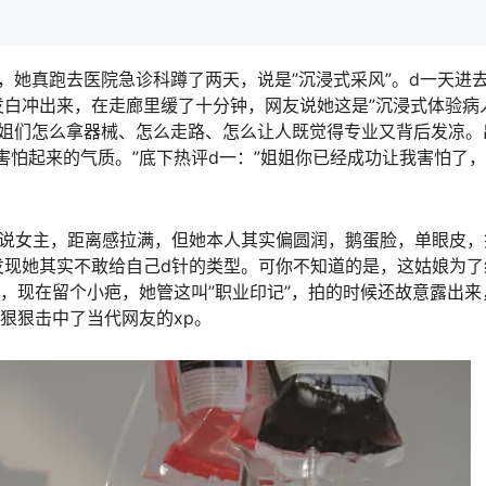
，她真跑去医院急诊科蹲了两天，说是”沉浸式采风”。d一天进
白冲出来，在走廊里缓了十分钟，网友说她这是”沉浸式体验病
姐姐们怎么拿器械、怎么走路、怎么让人既觉得专业又背后发凉。
害怕起来的气质。”底下热评d一：”姐姐你已经成功让我害怕了
系轻小说女主，距离感拉满，但她本人其实偏圆润，鹅蛋脸，单眼皮
发现她其实不敢给自己d针的类型。可你不知道的是，这姑娘为了
子，现在留个小疤，她管这叫”职业印记”，拍的时候还故意露出来
狠狠击中了当代网友的xp。