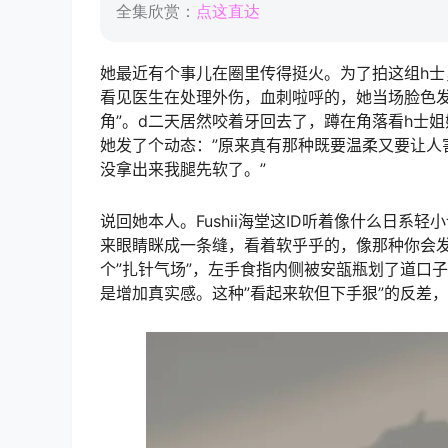
全集欣赏：
点这直达
她最近有个事儿在圈里传得挺火。为了拍这组h士
看见医生在处理外伤，血刺啦呼的，她当场脸色发
角”。d二天居然咬着牙回去了，蹲在角落看h士
她发了个动态：”原来真有那种既要温柔又要让人
没拿出来我腿先软了。”
说回她本人。Fushii海堂这ID听着像什么日
来眼睛眯成一条缝，看着软乎乎的，像那种你会
个”扎针气场”，左手食指内侧被安瓿瓶划了道口
是增加真实感。这种”看起来软但下手狠”的反差，