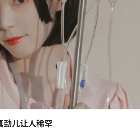
这认真劲儿让人稀罕