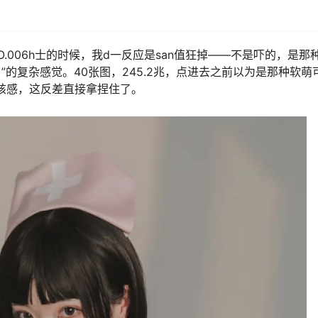
堂这套NO.006h士的时候，我d一反应是san值狂掉——不是吓的，是那
”的复杂感觉。40张图，245.2兆，点进去之前以为是那种软萌
硬核感，这反差直接拿捏住了。