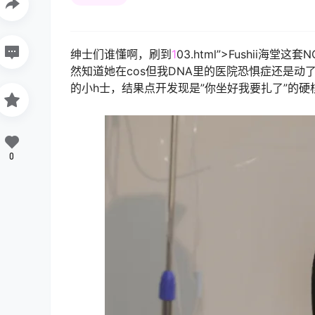
绅士们谁懂啊，刷到
1
03.html”>Fushii海
然知道她在cos但我DNA里的医院恐惧症还是动了
的小h士，结果点开发现是”你坐好我要扎了”的
0