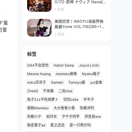
O.172-原神 ナヴィア Navia[5
8P-90.7M]
1 年前
美图欣赏丨XIAOYU语画界杨
种”虽
晨晨Yome VOL.1192[85+1P
可爱
／673MB]
2 年前
标签
G44不会受伤
Hatori Sama
Joyce Lin2x
Messie Huang
momoko葵葵
Nyako喵子
rioko凉凉子
Sameki
Tomoyo酱
yui金鱼
ZinieQ
不呆猫
二佐nisa
兔子Zzz不吃胡萝卜
切切celia
半半子
南桃Momoko
大大卷卷小卷
失眠冲剂
失眠小宁
如月灰
宁宁子同学
弥音音ww
抱走莫子aa
星之迟迟
是一只熊仔吗