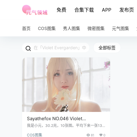
免费
合集下载
APP
发布页
首页
COS图集
秀人图集
微密图集
元气图集
全部标签
Sayathefox NO.046 Violet
Evergarden,把Violet那种木头开窍劲
我是小元，30.2兆，10张图。平均下来一张13
兆，这种体量，基本上能把人脸上的绒毛都数清
儿演活了
COS图集
81
0
楚。文件名叫Sayathefox，NO.046，后面跟着