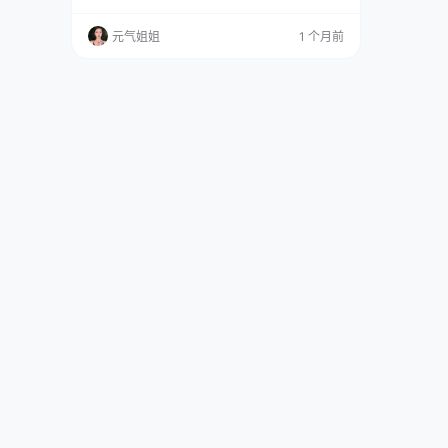
violet evergarden。 全集欣赏：点这直达 Violet
Evergarden，紫罗兰y恒h园，一个寻找"爱"是什
元气姐姐
1 个月前
么意思的自动手记人偶。她本来只是工具，是兵
器，后来成了写信的。10张图，130.2兆，这意
味着什么？意味着…