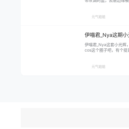
带灰调的蓝，云层边缘被
空"，更像风来了身体跟
——人太小了，怕撑不住画
上。…...
元气姐姐
伊喵君_Nya这期
伊喵君_Nya这套小光
cos这个圈子吧，有个
瓷娃娃，极为后人是好看
赏~ 她把画面压得很干
景，也没有往墙上挂一堆有
元气姐姐