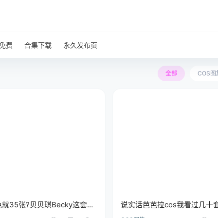
免费
合集下载
永久发布页
全部
COS图
就35张?贝贝琪Becky这套塞
说实话芭芭拉cos我看过几十
肉肉色调愣是没一张跑偏
同学这套是真拍懂角色了