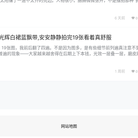
太阳镶了一道不太齐的亮边。人物很小，胳膊微微张开，不是摆拍那种"
着动了一下。这张图我反复看了很久，因为大多数拍天空题材的人不敢这
面。黑龙贯通撑住了。 更多全集欣赏~ 20张图，142.6兆，单张平均7
6 天前
0
小光辉白裙蓝飘带,安安静静拍完19张看着真舒服
辉，19张图，我前后翻了四遍。不是因为图多，是有些细节前列遍真注意不到
挺普遍的现象——大家越来越舍得在后期上下本钱，光效一层叠一层，磨皮
了，但跟游戏里的角色反而没什么关系。伊喵君这组图没这么干。 更多
净。背景是普通的室内，白墙、浅色窗帘、一张椅子，没了。没有搭什么复
…...
1 周前
0
网站地图