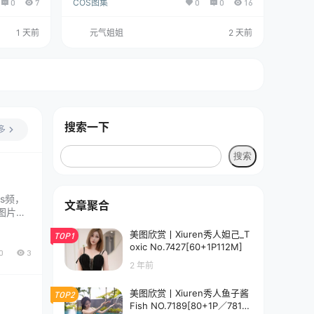
0
7
COS图集
0
0
16
1 天前
元气姐姐
2 天前
搜索一下
多
s频，
文章聚合
图片包
味，端
美图欣赏丨Xiuren秀人妲己_T
TOP1
方向使
oxic No.7427[60+1P112M]
0
3
2 年前
美图欣赏丨Xiuren秀人鱼子酱
TOP2
Fish NO.7189[80+1P／781M