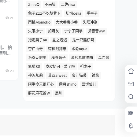
拥抱天
ZinieQ
不呆猫
二佐nisa
么构图
兆往
兔子Zzz不吃胡萝卜
切切celia
半半子
21
南桃Momoko
大大卷卷小卷
失眠冲剂
失眠小宁
如月灰
宁宁子同学
弥音音ww
抱走莫子aa
星之迟迟
是一只熊仔吗
。 拍
杏仁曲奇
棕桠阿狗崽
水淼aqua
磨到像
洛桑w伊梓
浅野菌子
源纱希喵喵喵
瓜希酱
全集欣
杂布
疯猫SS
皮皮奶可可爱了啦
祖木子
20
神沢永莉
艾西aiwest
蜜汁猫裘
镜酱
阿半今天很开心
霜月shimo
面饼仙儿
麻花麻花酱W
黑川