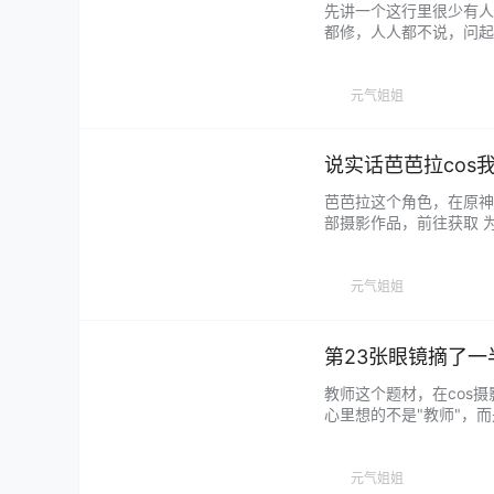
先讲一个这行里很少有人
都修，人人都不说，问起来
一样，她直接自封"高P
来的真实极为假，摆明了的
元气姐姐
说实话芭芭拉cos
芭芭拉这个角色，在原神
部摄影作品，前往获取 
子穿上这套衣服往那儿一
是"穿着蓝裙子的甜妹"
元气姐姐
第23张眼镜摘了一
教师这个题材，在cos
心里想的不是"教师"，
装撑着。拍出来的东西千
个字的时候，前列反应是划走
元气姐姐