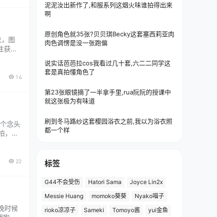
泥泥汝出新作了,和服系列这烟火味谁拍得出来
啊
原创角色就35张?贝贝琪Becky这套塞西莉亚肉
衣，图
肉色调愣是没一张跑偏
往获取
八张是
说实话芭芭拉cos我看过几十套,六二二同学这
人是从
套是真拍懂角色了
14
第23张眼镜摘了一半拿手里,rua阮阮的授课中
就这张极为有味道
刷到冬马路纱这套樱园浴衣之前,我以为浴衣照
列个念头
都一个样
拍，角
你感觉
22
标签
G44不会受伤
Hatori Sama
Joyce Lin2x
Messie Huang
momoko葵葵
Nyako喵子
晚时候
rioko凉凉子
Sameki
Tomoyo酱
yui金鱼