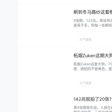
刷到冬马路纱这套
9张图，133兆。单张
是真不多，但每一张都经
拍浴衣的人太多了。每年
同一个问题——衣服是浴
别的地方抠过来贴上去的…
元气姐姐
柘烟Zuken这期
柘烟Zuken这套大狗，
是：她拍的不是角色，是角
度固定、表情固定、光线
不到她在"扮演"什么，画
元气姐姐
142兆就拍了20
第4张图我先说。人放在