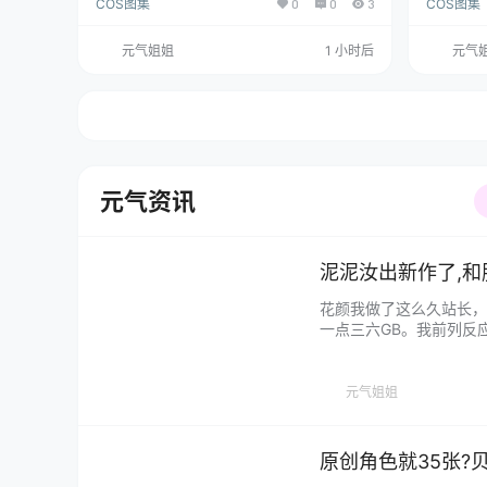
COS图集
0
0
3
COS图集
元气姐姐
1 小时后
元气
元气资讯
泥泥汝出新作了,
花颜我做了这么久站长，
一点三六GB。我前列反
获取： 泥泥汝全部摄影
端正正站着，撑着纸伞，
劲，就…...
元气姐姐
原创角色就35张?