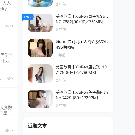
B]
。人人
2 年前
ky不
。装出
美图欣赏丨XiuRen周于希Sally
TOP3
NO.7682[90+1P／761MB]
11
2 年前
Xiuren朱可儿个人简介及VOL.
496期图集
二同学全
1 年前
一个妹
拍出来
美图欣赏丨XiuRen唐安琪 NO.
7129[80+1P／796MB]
0
7
2 年前
美图欣赏丨XiuRen鱼子酱Fish
No.7429 [80+1P203M]
2 年前
，大多数
全靠服
"这三
近期文章
16