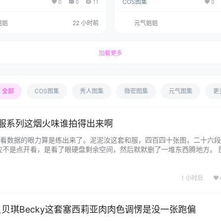
0
0
11
COS图集
0
姐姐
22 小时前
元气姐姐
加载更多
全部
COS图集
秀人图集
微密图集
元气图集
更
和服系列这烟火味谁拍得出来啊
看数据的眼力算是练出来了。泥泥汝这套和服，四百四十张图，二十六段
应不是点开看，是看了眼硬盘剩余空间，然后默默删了一堆东西腾地方。 
作品，前往获取 和服这个主题，圈里拍的人不少。但d部分人拍出来一个
背景不是樱花就是枫叶。泥泥汝没这么干。她穿着和服，没往"传统美人"
1 小时后
贝贝琪Becky这套塞西莉亚肉肉色调愣是没一张跑偏