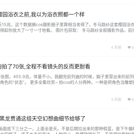
樱园浴衣之前,我以为浴衣照都一个样
将近15兆，这个数据搁cos摄影圈子里算相当舍得了。冬马路纱这套樱园浴
得起你放大了一寸一寸地看。 图片包获取： 冬马路纱全部摄影作品，前
到了樱花季，社交平台上铺天盖地都是浴衣照。但你仔细看，十张里有七
衣，人站在樱花树底下，但你总觉得人和景之间隔着一层什么东西。像是
...
4 天前
0
大狗拍了70张,全程不看镜头的反而更耐看
70张图，455.9兆，体量不小。我翻完前列遍的时候，脑子里冒出来的前
色的"状态"。 更多全集欣赏~ 拍cos的人分两种。一种是把角色当雕塑
固定，每张图都像从同一个模具里倒出来的。另一种是把角色当活人拍，
面里那个人的一举一动像是本来就该出现在那个…...
5 天前
0
张?黑龙贯通这组天空幻想曲细节给够了
画面底下三分之一，上面全是天。不是后期拉出来的那种假蓝，是下午偏