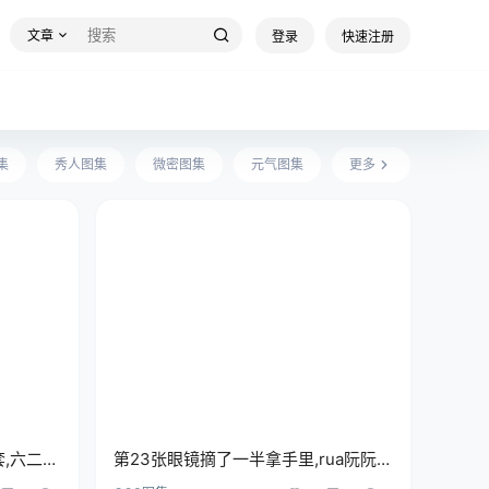
文章
登录
快速注册
集
秀人图集
微密图集
元气图集
更多
套,六二二
第23张眼镜摘了一半拿手里,rua阮阮的
授课中就这张极为有味道