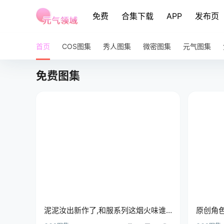
免费
合集下载
APP
发布页
首页
COS图集
秀人图集
微密图集
元气图集
免费图集
泥泥汝出新作了,和服系列这烟火味谁
原创角色
拍得出来啊
西莉亚