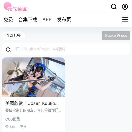
免费
合集下载
APP
发布页
全部标签
Kuuko W cos
美图欣赏丨Coser_Kuuko
W:NO.0202-Yangyang
各位常来逛的朋友，今儿得给你们
(Wuthering Waves)[32P-
推推 Coser_Kuuko W 的 NO.0202
COS图集
作品，正是《鸣潮》里的 Yangyan
119.9M]
g。 图集已更202期，持续更新中▼
1.6k
0
▼▼ 玩过这游戏的都清楚，Yangya