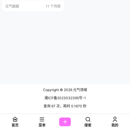
ng 不是那种娇滴滴的角色，浑身透
元气姐姐
11 个月前
着股 “想干嘛就干嘛” 的率性劲儿，
要 cos 出这份 “不端着” 的感觉，真
得下点真功夫，而 Kuuko W 这次算
是把这份特质捏准了。​ 先看最磨人
的造型细节，没半点…
Copyright © 2026
元气领域
湘ICP备2023032395号-1
查询 67 次，耗时 0.1670 秒
首页
菜单
搜索
我的