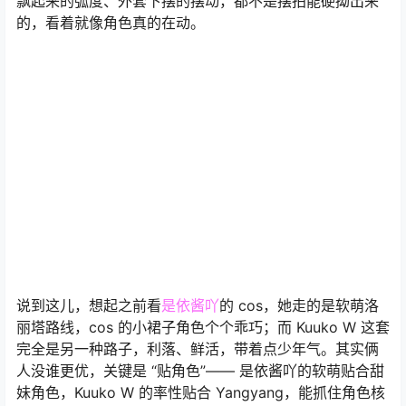
飘起来的弧度、外套下摆的摆动，都不是摆拍能硬拗出来
的，看着就像角色真的在动。​
说到这儿，想起之前看
是依酱吖
的 cos，她走的是软萌洛
丽塔路线，cos 的小裙子角色个个乖巧；而 Kuuko W 这套
完全是另一种路子，利落、鲜活，带着点少年气。其实俩
人没谁更优，关键是 “贴角色”—— 是依酱吖的软萌贴合甜
妹角色，Kuuko W 的率性贴合 Yangyang，能抓住角色核