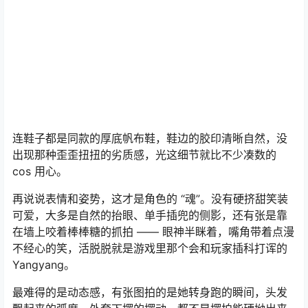
连鞋子都是同款的厚底帆布鞋，鞋边的胶印清晰自然，没
出现那种歪歪扭扭的劣质感，光这细节就比不少凑数的
cos 用心。​
再说说表情和姿势，这才是角色的 “魂”。没有硬挤甜笑装
可爱，大多是自然的抬眼、单手插兜的侧影，还有张是靠
在墙上咬着棒棒糖的抓拍 —— 眼神半眯着，嘴角带着点漫
不经心的笑，活脱脱就是游戏里那个会和玩家插科打诨的
Yangyang。
最难得的是动态感，有张图拍的是她转身跑的瞬间，头发