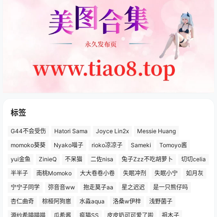
标签
G44不会受伤
Hatori Sama
Joyce Lin2x
Messie Huang
momoko葵葵
Nyako喵子
rioko凉凉子
Sameki
Tomoyo酱
yui金鱼
ZinieQ
不呆猫
二佐nisa
兔子Zzz不吃胡萝卜
切切celia
半半子
南桃Momoko
大大卷卷小卷
失眠冲剂
失眠小宁
如月灰
宁宁子同学
弥音音ww
抱走莫子aa
星之迟迟
是一只熊仔吗
杏仁曲奇
棕桠阿狗崽
水淼aqua
洛桑w伊梓
浅野菌子
源纱希喵喵喵
瓜希酱
疯猫SS
皮皮奶可可爱了啦
祖木子