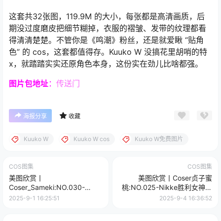
这套共32张图，119.9M 的大小，每张都是高清画质，后
期没过度磨皮把细节糊掉，衣服的褶皱、发带的纹理都看
得清清楚楚。不管你是《鸣潮》粉丝，还是就爱瞅 “贴角
色” 的 cos，这套都值得存。Kuuko W 没搞花里胡哨的特
x，就踏踏实实还原角色本身，这份实在劲儿比啥都强。
图片包
地址
：
传送门
海报分享
收藏
Kuuko W
Kuuko W cos
Kuuko W免费图片
COS图集
COS图集
美图欣赏丨
美图欣赏丨Coser贞子蜜
Coser_Sameki:NO.030-
桃:NO.025-Nikke胜利女神 D
Inugami Korone[34P-
杀手妻子[74P-1V-2.76G]
2025-9-1 16:25:51
2025-9-4 16:36:52
188.8M]