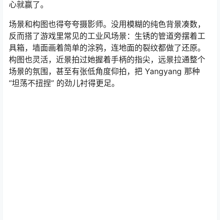
心就赢了。​
场景和构图也得夸夸摄影师。没用模糊的纯色背景凑数，
反而搭了游戏里常见的工业风场景：生锈的管道旁摆着工
具箱，墙面画着简单的涂鸦，连地面的裂纹都做了还原。
构图也灵活，近景拍过她握着手柄的指尖，远景拉通整个
场景的氛围，甚至有张低角度仰拍，把 Yangyang 那种
“坦荡不扭捏” 的劲儿衬得更足。​