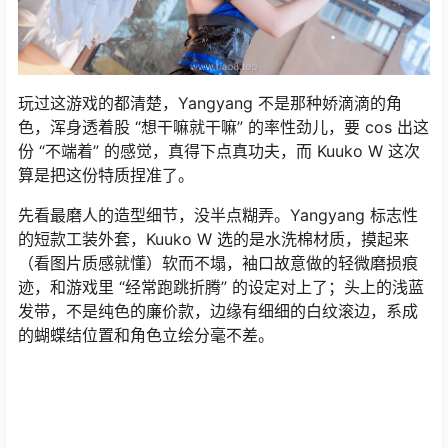
玩过这游戏的都清楚，Yangyang 不是那种娇滴滴的角
色，浑身透着股 “想干嘛就干嘛” 的率性劲儿，要 cos 出这
份 “不端着” 的感觉，真得下点真功夫，而 Kuuko W 这次
算是把这份特质捏准了。​
先看最磨人的造型细节，没半点糊弄。Yangyang 标志性
的短款工装外套，Kuuko W 选的是水洗棉材质，摸起来
（看图片质感就懂）软而不塌，袖口故意做的轻微磨损痕
迹，和游戏里 “经常跑跳折腾” 的设定对上了；头上的浅蓝
发带，不是纯色的廉价款，边缘有细细的白纹滚边，系成
的蝴蝶结位置和角色立绘分毫不差。