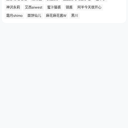
神沢永莉
艾西aiwest
蜜汁猫裘
镜酱
阿半今天很开心
霜月shimo
面饼仙儿
麻花麻花酱W
黑川