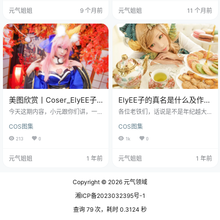
B]。 图集已更217期，持续更新中▼
能有些朋友会有点陌生，但如果你
元气姐姐
9 个月前
元气姐姐
11 个月前
▼▼ 看到这个标题，很多人第y反应
是舰船类游戏的爱好者，或者对那
可能是，哦，又是一套cosplay图。
些充满历史感和力量感的钢铁巨兽
这想法没错，但只对了一半。这年
感兴趣，那你肯定会对她有所了
头，出cos的人很多，拍图的人也很
解。Plymouth，通常指的是一艘著
多，但能把一套图拍出故事感，拍
m的英国皇j海军轻巡洋舰，以其强
出味道的，那就不多了…
大的火力、优良的机…
美图欣赏丨Coser_ElyEE子-
ElyEE子的真名是什么及作品
玉藻前神社[42P-174MB]
集午茶角少女预览
今天这期内容，小元跟你们讲，一
各位老铁们，话说是不是年纪越大
定是重量级的cos作品，能让你那颗
越有韵味呀，今天和大伙介绍的这
COS图集
COS图集
沉寂已久的老铁心都跟着“duang du
位ElyEE子，出生于1989年8月14
ang”加速~ 免费套图，文章末尾获
日，属于狮子座，凭借那精致的五
213
0
1k
0
取(收藏本站不迷路) 打开这套图之
官和水灵的大眼睛被戏称为“电眼羙
前，我寻思着，不就是一套Cosplay
女”。 免费套图，文章末尾获取(收
元气姐姐
1 年前
元气姐姐
1 年前
嘛，能有多惊艳？结果，啪啪打
藏本站不迷路) 尽管已过三十岁，但
脸！那质感，那氛围，简直就像是
她的外貌依旧年轻，仿佛刚从大学
把游戏里的角色直接从屏幕里抠了
毕业，真是让人羡慕得不行~ 那么，
Copyright © 2026
元气领域
出来，活生生地站在你面前！这种
ElyEE子真名是什么呢？其实在圈内
打破次元壁的感觉，让我想起了另
她的真名并没有太多人知道，因为
湘ICP备2023032395号-1
一位在圈内以细腻光影和故事感著
大家都喜欢叫她“ElyEE子”。隐约传
称的摄影师…
言…
查询 79 次，耗时 0.3124 秒