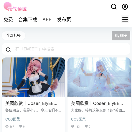
免费
合集下载
APP
发布页
全部标签
ElyEE子
美图欣赏丨Coser_ElyEE
美图欣赏丨Coser_ElyEE
子:NO.016-玉藻前女仆[45P-
子:NO.210-Plymouth[28P-
各位朋友，我是小元。今天咱们不
大家好，接着这篇又到了的“美图欣
133MB]
聊别的，就聊点轻松的，聊聊一套
349.8M]
赏”时间啦！一起好好聊聊Coser_El
COS图集
COS图集
图，一套很有意思的图。标题你们
yEE子带来的这组NO.210，主题是
也看到了：美图欣赏丨CoserElyEE
“Plymouth”。 图集已更210期，持
167
0
163
0
子:NO.016-玉藻前女仆[45P-133M
续更新中▼▼▼ 说起Plymouth，可