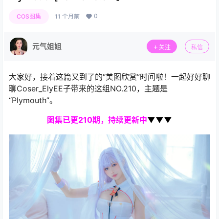
0
COS图集
11 个月前
元气姐姐
关注
私信
大家好，接着这篇又到了的“美图欣赏”时间啦！一起好好聊
聊Coser_ElyEE子带来的这组NO.210，主题是
“Plymouth”。
图集
已更210期，持续更新中
▼▼▼