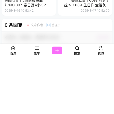
美图欣赏丨Coser鳗鱼霏
美图欣赏丨Coser轩萧学
儿:NO.097-春日野穹[23P-
姐:NO.089-生日作 空姐灰丝
140.9M]
[140P-2V-7.82G]
2025-8-16 10:53:42
2025-8-17 10:52:09
0 条回复
文章作者
管理员
A
M
欢迎您，新朋友，感谢参与互动！
确认修改
首页
菜单
搜索
我的
您必须登录或注册以后才能发表评论
登录
提交
暂无讨论，说说你的看法吧