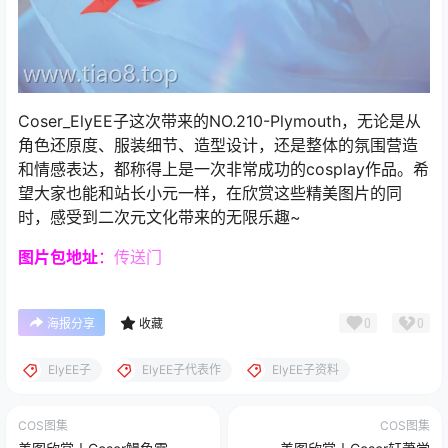
Coser_ElyEE子这次带来的NO.210-Plymouth，无论是从
角色还原度、服装细节、造型设计，还是整体的氛围营造
和情感表达，都称得上是一次非常成功的cosplay作品。希
望大家也能和站长小元一样，在欣赏这些精美图片的同
时，感受到二次元文化带来的无限乐趣~
图片包
地址
：
传送门
0
0
海报分享
收藏
ElyEE子
ElyEE子代表作
ElyEE子资料
COS图集
COS图集