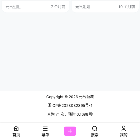
已勾勒出一番景象：忙碌的白领丽
集已更15期，持续更新中▼▼▼ 杏
元气姐姐
7 个月前
元气姐姐
10 个月前
人，在结束了一天的工作之后，那
仁曲奇这次cos的四妹，像是从《黑
“额外时间”里，又会上演怎样的故
神话：悟空》的神话世界里直接走
事？ 免费欣赏：点击直达 Sayo Mo
出来的灵狐，带着一股子神秘又野
mo全集欣赏：点这直达 杏仁曲奇，
性的美感，50张照片每一张都让人
这位在cosplay界颇有名气的姑娘，
心跳加速，恨不得立刻存到硬盘里
总是能以其独特的视角和精湛的技
珍藏。 先说说这套《四妹》的氛
艺…
围。杏…
Copyright © 2026
元气领域
湘ICP备2023032395号-1
查询 71 次，耗时 0.1698 秒
首页
菜单
搜索
我的