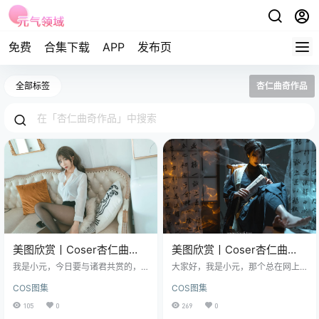
免费
合集下载
APP
发布页
全部标签
杏仁曲奇作品
美图欣赏丨Coser杏仁曲
美图欣赏丨Coser杏仁曲
奇:NO.011-OL额外时间[61P-
奇:NO.0-15-黑神话 四妹
我是小元，今日要与诸君共赏的，
大家好，我是小元，那个总在网上
315.1M]
并非金戈铁马的旧事，亦非深宫大
[50P-1.48G]
淘美图的站长，今天要给你们安利
COS图集
COS图集
院的秘闻，而是Coser杏仁曲奇带来
一套燃到爆的图包——Coser杏仁曲
的现代都市风情——编号NO.011的
奇的NO.0-15《黑神话 四妹》，50
105
0
269
0
《OL额外时间》。光是这标题，便
P1.48G是视觉炸裂的经典之作~ 图