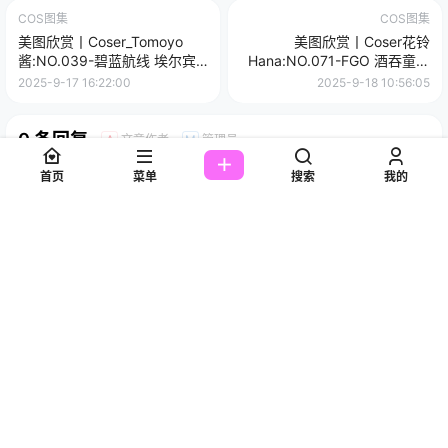
COS图集
COS图集
美图欣赏丨Coser_Tomoyo
美图欣赏丨Coser花铃
酱:NO.039-碧蓝航线 埃尔宾
Hana:NO.071-FGO 酒吞童子
小红帽[30P-172MB]
女仆[72P-697.6M]
2025-9-17 16:22:00
2025-9-18 10:56:05
0 条回复
文章作者
管理员
A
M
首页
菜单
搜索
我的
欢迎您，新朋友，感谢参与互动！
确认修改
您必须登录或注册以后才能发表评论
登录
提交