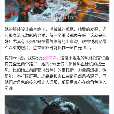
她的服装设计简直绝了，毛绒绒的狐尾、精致的发冠，还
有那身流光溢彩的纱裙，每一个细节都像在喊：这就是四
妹！尤其有几张她站在雾气缭绕的山崖边，眼神锐利又带
点温柔的照片，感觉她随时能化作一道白光飞走。
提到cos圈，我得说说
虎森森
，这位小姐姐的风格跟杏仁曲
奇完全是两个路子，她的cos更偏向那种热血硬核的战士
风，比如她之前那套《战神》的奎托斯，力量感爆棚，像
是能一拳打碎屏幕。虎森森和杏仁曲奇虽然风格迥异，但
她们对角色的投入都让人佩服，都是用真心在给角色注入
灵魂。