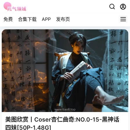
免费
合集下载
APP
发布页
美图欣赏丨Coser杏仁曲奇:NO.0-15-黑神话
四妹[50P-1.48G]