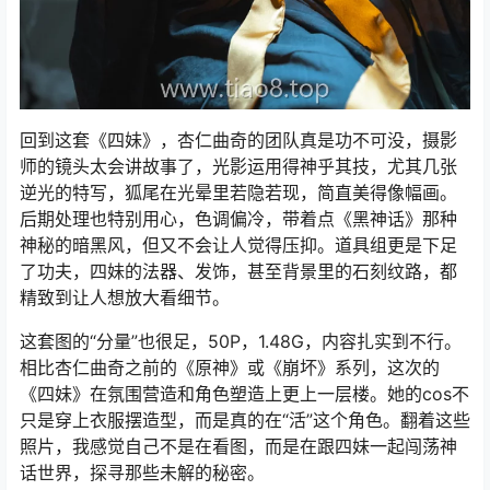
回到这套《四妹》，杏仁曲奇的团队真是功不可没，摄影
师的镜头太会讲故事了，光影运用得神乎其技，尤其几张
逆光的特写，狐尾在光晕里若隐若现，简直美得像幅画。
后期处理也特别用心，色调偏冷，带着点《黑神话》那种
神秘的暗黑风，但又不会让人觉得压抑。道具组更是下足
了功夫，四妹的法器、发饰，甚至背景里的石刻纹路，都
精致到让人想放大看细节。
这套图的“分量”也很足，50P，1.48G，内容扎实到不行。
相比杏仁曲奇之前的《原神》或《崩坏》系列，这次的
《四妹》在氛围营造和角色塑造上更上一层楼。她的cos不
只是穿上衣服摆造型，而是真的在“活”这个角色。翻着这些
照片，我感觉自己不是在看图，而是在跟四妹一起闯荡神
话世界，探寻那些未解的秘密。