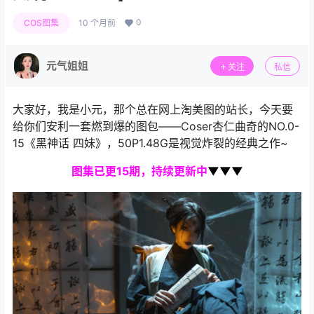
0
COS图集
10 个月前
元气姐姐
关注
私信
大家好，我是小元，那个总在网上淘美图的站长，今天要
给你们安利一套燃到爆的图包——Coser杏仁曲奇的NO.0-
15《黑神话 四妹》，50P1.48G是视觉炸裂的经典之作~
图集
已更15期，持续更新中
▼▼▼