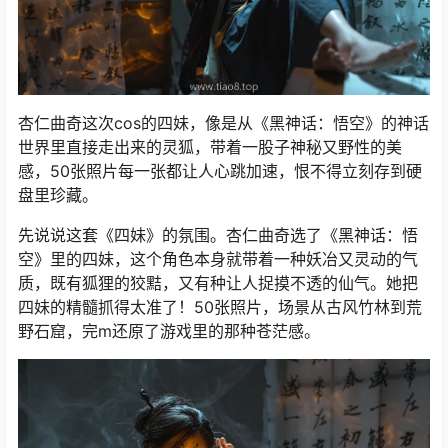
杏仁曲奇这次cos的四妹，像是从《黑神话：悟空》的神话
世界里直接走出来的灵狐，带着一股子神秘又野性的美
感，50张照片每一张都让人心跳加速，恨不得立刻存到硬
盘里珍藏。
先说说这套《四妹》的氛围。杏仁曲奇选了《黑神话：悟
空》里的四妹，这个角色本身就带着一种妖冶又灵动的气
质，既有狐狸的狡黠，又有种让人捉摸不透的仙气。她把
四妹的精髓抓得太准了！50张照片，场景从古风竹林到荒
野石窟，完m还原了游戏里的那种苍茫感。