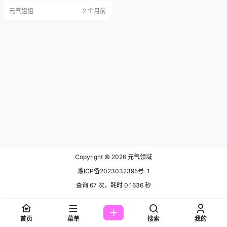
和，比黑透气，它把自己降成背
元气姐姐
2 个月前
景，反而让人愿意多看几眼。 免费
欣赏：点击直达 全集欣赏：点这直
达 很多你以为的审美，点开后才发
现是算计，这颜色不是谁坐在家里
悟出来的，是无数人用鼠标一票一
票试出来的。 小元做站长时间不
短，见过太多东西来了又走。后台
的数据…
Copyright © 2026
元气领域
湘ICP备2023032395号-1
查询 67 次，耗时 0.1636 秒
首页
菜单
搜索
我的