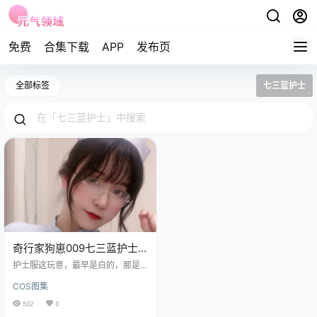
免费
合集下载
APP
发布页
全部标签
七三蓝护士
奇行家狗崽009七三蓝护士,
耐看的可不止衣服呀
护士服这玩意，最早是白的，那是
干活用的。出现在镜头前的时候，
COS图集
变成了蓝的。白太硬，像大夫要给
你打针，红太燥，像下一秒就要掀
502
0
桌子。蓝色不争，在屏幕里比白柔