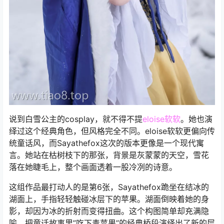
说到白雪公主的cosplay，就不得不提
eloise软软
。她也演
绎过这个经典角色，但风格完全不同。eloise软软更偏向传
统童话风，而Sayathefox这次的版本更像是一个现代寓
言。她站在枯树枝下的那张，背景是灰蒙蒙的天空，雪花
落在她睫毛上，整个画面透着一股冷冽的诗意。
这组作品最打动人的是第6张，Sayathefox跪坐在结冰的
湖面上，手指轻轻触碰冰层下的苹果。湖面倒映着她的身
影，却因为冰的折射而变得扭曲。这个构图简单却充满隐
喻，把童话故事里”吃下毒苹果”的经典桥段演绎出了新的层