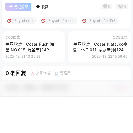
0
0
海报分享
收藏
Sayathefox
Sayathefox cos
Sayathefox作品
COS图集
COS图集
美图欣赏丨Coser_Fushii海
美图欣赏丨Coser_Natsuko夏
堂:NO.018-万圣节[24P-
夏子:NO.011-家庭老师[124P-
106.6M]
949MB]
2025-12-21 16:35:22
2025-12-22 15:58:40
0 条回复
文章作者
管理员
A
M
欢迎您，新朋友，感谢参与互动！
确认修改
首页
菜单
搜索
我的
您必须登录或注册以后才能发表评论
登录