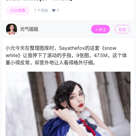
0
COS图集
7 个月前
元气姐姐
关注
私信
小元今天在整理图库时，Sayathefox的这套《snow
white》让我停下了滚动的手指，9张图，47.5M，这个体
量小得反常，却意外地让人看得格外仔细。