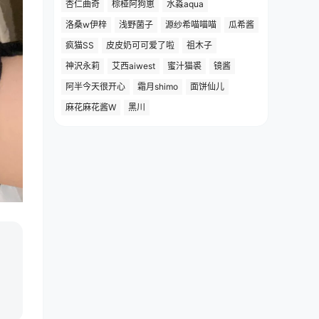
杏仁曲奇
棕桠阿狗崽
水淼aqua
洛桑w伊梓
浅野菌子
源纱希喵喵喵
瓜希酱
疯猫SS
皮皮奶可可爱了啦
祖木子
神沢永莉
艾西aiwest
蜜汁猫裘
镜酱
阿半今天很开心
霜月shimo
面饼仙儿
麻花麻花酱W
黑川