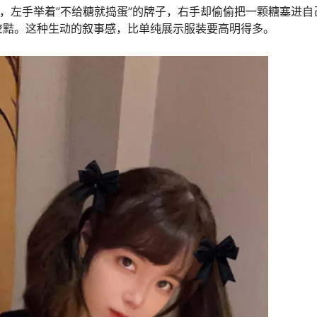
落，左手举着”不给糖就捣蛋”的牌子，右手却偷偷把一颗糖塞进自
狡黠。这种生动的叙事感，比单纯展示服装要高明得多。