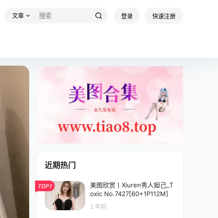
文章
登录
快速注册
近期热门
美图欣赏丨Xiuren秀人妲己_T
TOP1
oxic No.7427[60+1P112M]
2 年前