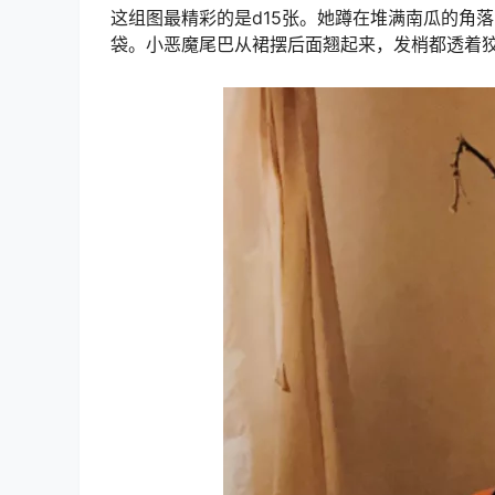
这组图最精彩的是d15张。她蹲在堆满南瓜的角
袋。小恶魔尾巴从裙摆后面翘起来，发梢都透着