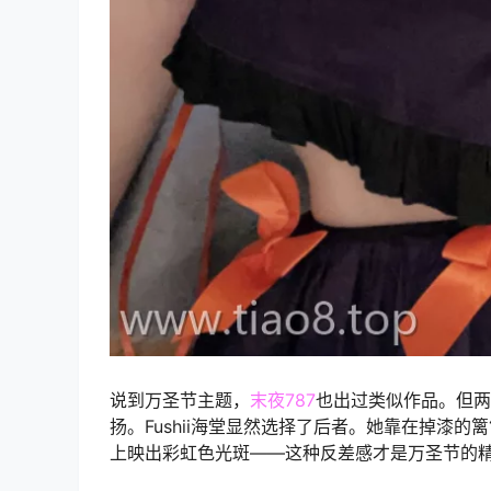
说到万圣节主题，
末夜787
也出过类似作品。但两
扬。Fushii海堂显然选择了后者。她靠在掉漆
上映出彩虹色光斑——这种反差感才是万圣节的