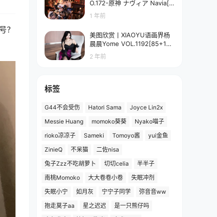
O.172-原神 ナヴィア Navia[5
8P-90.7M]
1 年前
号？
美图欣赏丨XIAOYU语画界杨
晨晨Yome VOL.1192[85+1P
／673MB]
2 年前
标签
G44不会受伤
Hatori Sama
Joyce Lin2x
Messie Huang
momoko葵葵
Nyako喵子
rioko凉凉子
Sameki
Tomoyo酱
yui金鱼
ZinieQ
不呆猫
二佐nisa
兔子Zzz不吃胡萝卜
切切celia
半半子
南桃Momoko
大大卷卷小卷
失眠冲剂
失眠小宁
如月灰
宁宁子同学
弥音音ww
抱走莫子aa
星之迟迟
是一只熊仔吗