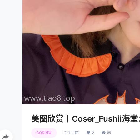
美图欣赏丨Coser_Fushii海堂:
0
56
COS图集
7 个月前