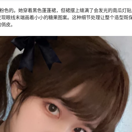
角是粉色的。她穿着黑色蓬蓬裙，但裙摆上缝满了会发光的南瓜灯贴
发现眼线末端画着小小的糖果图案。这种细节处理让整个造型既
的俏皮。