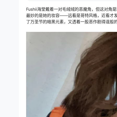
Fushii海堂戴着一对毛绒绒的恶魔角，但这对
最妙的是她的妆容——远看是哥特风格，近看才
了万圣节的暗黑元素，又透着一股恶作剧得逞般