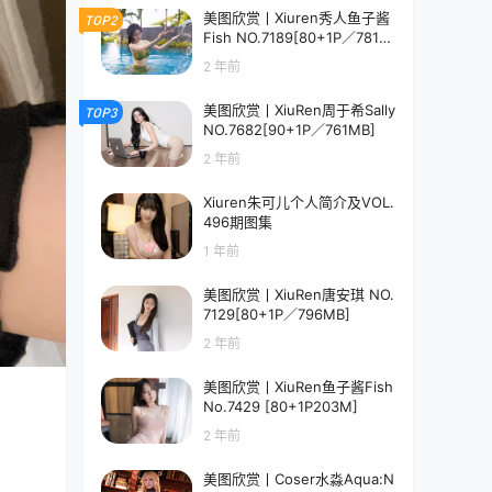
美图欣赏丨Xiuren秀人鱼子酱
TOP2
Fish NO.7189[80+1P／781M
B]
2 年前
美图欣赏丨XiuRen周于希Sally
TOP3
NO.7682[90+1P／761MB]
2 年前
Xiuren朱可儿个人简介及VOL.
496期图集
1 年前
美图欣赏丨XiuRen唐安琪 NO.
7129[80+1P／796MB]
2 年前
美图欣赏丨XiuRen鱼子酱Fish
No.7429 [80+1P203M]
2 年前
美图欣赏丨Coser水淼Aqua:N