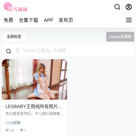
免费
合集下载
APP
发布页
全部标签
xiuren王雨纯
LEGBABY王雨纯所有照片全
集之NO.020女仆装
各位看官老爷们，今儿咱们来聊聊
一位让无数宅男心跳加速的王雨
COS图集
纯，特别是她那组让人“鼻血直流”的
NO.020期女仆装作品。 免费套图，
38k
0
文章末尾获取(收藏本站不迷路) 这组