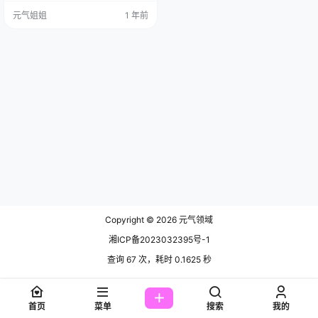
照片一出，简直是网络界的一股清
元气姐姐
1 年前
流，瞬间冲淡了所有烦恼，让人直
呼“老板娘，来份这样的女仆咖啡！”
先给大家科普一下背景知识，2016
年6月21日，这个看似平凡的日子，
因为王雨纯的女仆装作品而变得不
再普通。是的，你没听错，就是那
天，她化身…
Copyright © 2026
元气领域
湘ICP备2023032395号-1
查询 67 次，耗时 0.1625 秒
首页
菜单
搜索
我的