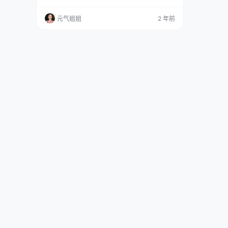
被这个问题吸引住了，于是乎去查了一番。但很
遗憾，目前还没有找到关于她男朋友的相关消息
元气姐姐
2 年前
哦。或许需要等待她们自己公布后，我们才能了
解到底是谁呢？ 让我们来了解一下shika小鹿鹿
本人。她是一位中国Coser、某博网红和动漫博
主，出生于1996年11月23日，毕业于中国传媒
大学…