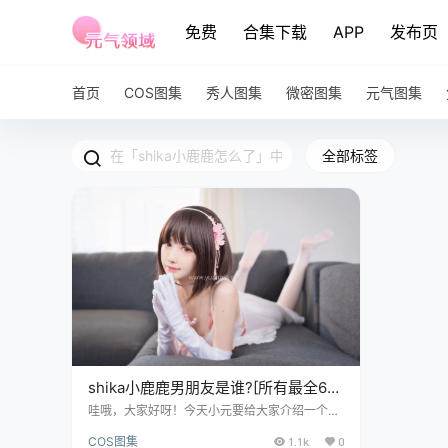
免费
合集下载
APP
发布页
首页
COS图集
秀人图集
微密图集
元气图集
全部标签
shika小鹿鹿男朋友是谁?[所有最全60
套图集分享]
哇哦，大家好呀！今天小元要给大家介绍一个热
门话题，那就是——shika小鹿鹿的男朋友是
COS图集
1.1k
0
谁？是不是觉得这个话题有点好奇呢？小元也是