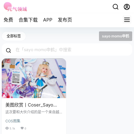
免费
合集下载
APP
发布页
全部标签
sayo momo申鹤
美图欣赏丨Coser_Sayo
Momo-Barbara[20P]
这次要和大伙介绍的是一个来自越
南的美少女Sayo Momo呀，在 cos
COS图集
play 的奇妙世界里可是闯出了一片
属于自己的灿烂天地呢。 她那可是
5.1k
0
大名鼎鼎的Coser，她凭借着精湛的