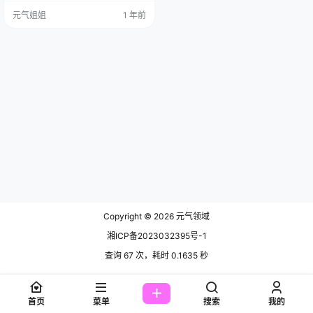
角色扮演技艺以及让人挪不开眼的
元气姐姐
1 年前
迷人外貌，在全球范围内收获了满
满的赞誉和广泛的关注。 免费套
图，文章末尾获取 在越南本土的二
次元圈子里，她早已声名远扬，而
在国际舞台上，她更是光芒四射，
那些捧回来的众多荣誉，就是她实
力的有力证明…
Copyright © 2026
元气领域
湘ICP备2023032395号-1
查询 67 次，耗时 0.1635 秒
首页
菜单
搜索
我的