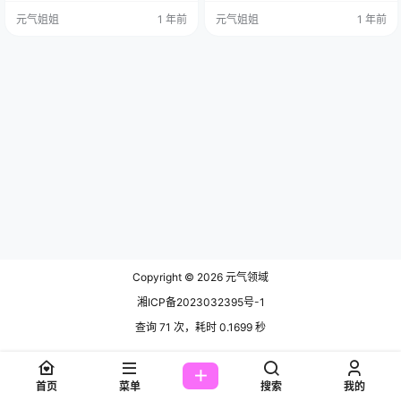
的脸，和那种被称为“A4身材”的资
璀璨闪耀的明星，光芒万丈，令人
元气姐姐
1 年前
元气姐姐
1 年前
本。她也确实靠着扮演游戏角色，
难以忽视。 免费套图，文章末尾获
比如《巫师》里的特莉丝，赢得了
取 1997年12月30日，Saya降临这
大把的关注。 这些我们都知道，都
个世界，仿佛是命运特意安排的一
是她的“硬通货”。但是，我今天想和
场美丽邂逅，自小，她的眼眸中就
大家聊的，不是她那些穿着华丽铠
闪烁着对新奇事物的好奇光芒，在
甲、手握法杖的战斗姿态，而是另
成长的漫漫旅程中，一次偶然的机
一面，一个更…
遇，…
Copyright © 2026
元气领域
湘ICP备2023032395号-1
查询 71 次，耗时 0.1699 秒
首页
菜单
搜索
我的