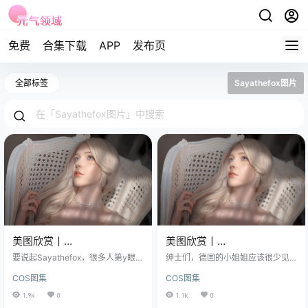
免费
合集下载
APP
发布页
全部标签
Sayathefox图片
美图欣赏丨
美图欣赏丨
Coser_Sayathefox高清图片
Coser_Sayathefox-粉色套
要说起Sayathefox，很多人第y眼看
绅士们，德国的小姐姐应该很少见
和粉色套裝cos欣赏
到她的照片，都会觉得，这人长得
裝 [15P-119MB]
吧，今天这位外国妹子，还真是很
COS图集
COS图集
太不真实了，就像游戏里走出来的
漂亮的那种哦，Sayathefox也就是
人物。 没错，这位1997年出生的德
众人熟知的Saya，一位95后美少
1.9k
0
1.1k
0
国姑娘，确实有那么一张无可挑剔
女，宛如一颗在cosplay浩瀚宇宙中