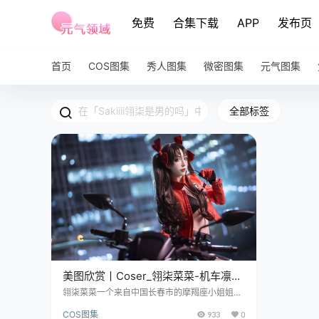
免费
合集下载
APP
发布页
首页
COS图集
秀人图集
微密图集
元气图集
全部标签
美图欣赏丨Coser_翎柒菜菜-机车凛
[9P-76.37MB]
翎柒菜菜一个来自中国长春市的摩羯座小姐姐，
又名 Sakiiii 翎柒，现在在北京发展，简直就是一
COS图集
933
0
颗闪耀的星星。 她在多个平台上都很活跃，某