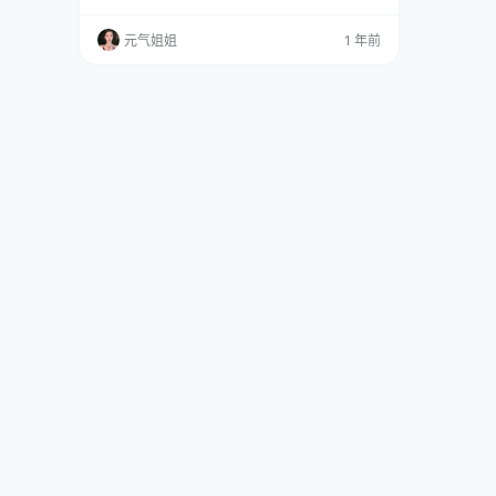
博、某鱼直播还有COS圈都有她的身影。 免费
套图，文章末尾获取 她主要的职业是 Coser，在
元气姐姐
1 年前
微博上的账号 @翎柒菜菜那可是相当火爆，发布
了好多精美的 COS 作品和日常照片，一下子就
吸引了超过 21 万粉丝的关注。哇哦，这人气，
杠杠的！每次看到她的照片，都让人…