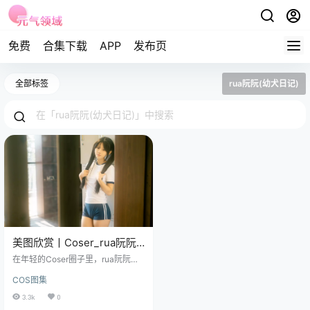
免费
合集下载
APP
发布页
全部标签
rua阮阮(幼犬日记)
美图欣赏丨Coser_rua阮阮-
春の更衣室-体操服 [47P-
在年轻的Coser圈子里，rua阮阮就
469M]
是一颗耀眼的新星，吸引了无数粉
COS图集
丝的目光。 她作为来自湖南长沙的
小可爱，每一部作品都是很精彩
3.3k
0
的，让人看了不仅心跳加速，还忍