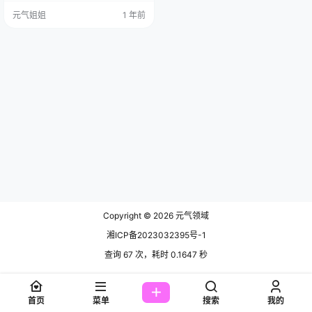
不住想为她欢呼。 免费套图，文章
元气姐姐
1 年前
末尾获取 今天，我们就来聊聊她的
作品《春の更衣室-体操服》，一起
感受她那无限魅力与活力，同时也
借此机会调侃几句，尽情享受这段
轻松的时光。 说起这部作品，虽然
小元也看过樱井宁宁的，但是这个
也很赞，这可是她春季推出…
Copyright © 2026
元气领域
湘ICP备2023032395号-1
查询 67 次，耗时 0.1647 秒
首页
菜单
搜索
我的