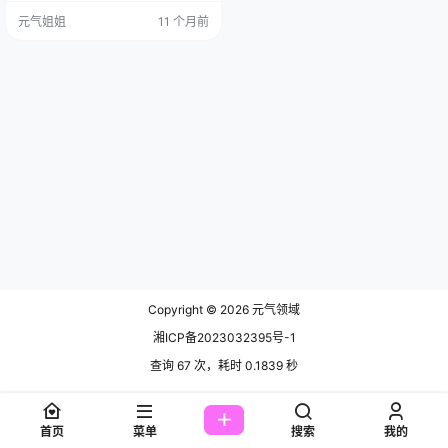
更17期，持续更新中▼▼▼ “OL”这
元气姐姐
11 个月前
个词，相信大家都不会陌生，代表
着办公室里的女性。她们通常给人
一种干练、知性，甚至带点距离感
的感觉。而“液化上衣”，这个描述则
充满了想象空间。它暗示着一种特
殊的材质，一种不同寻常的视觉…
Copyright © 2026
元气领域
湘ICP备2023032395号-1
查询 67 次，耗时 0.1839 秒
首页
菜单
搜索
我的