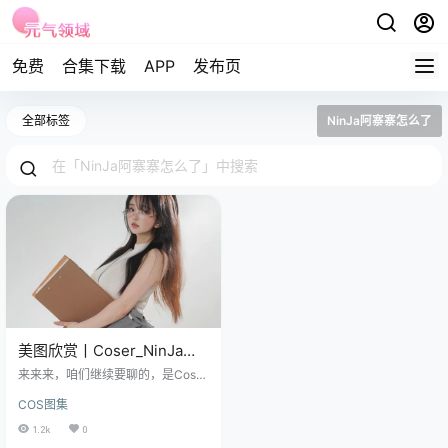
免费
合集下载
APP
发布页
全部标签
NinJa阿寨寨怎么了
美图欣赏丨Coser_NinJa阿
寨寨:NO.016-OL液化上衣
来来来，咱们继续要聊的，是Coser
[28P-229.6M]
_NinJa阿寨寨带来的NO.016作品，
COS图集
主题是“OL液化上衣”，数据是28
P，229.6M，光看这几个关键词，
1.2k
0
就足以让人好奇心爆棚了。 图集已