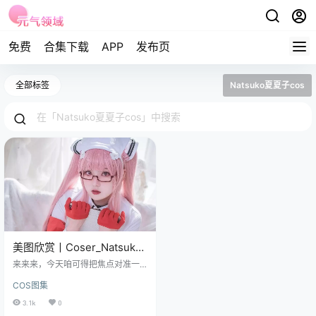
免费
合集下载
APP
发布页
全部标签
Natsuko夏夏子cos
美图欣赏丨Coser_Natsuko
夏夏子-英仙座[25P-
来来来，今天咱可得把焦点对准一
219.3M]
位迷人的美少女——Natsuko夏夏
COS图集
子，这姑娘那可真是不一般呐，就
像是从童话世界里蹦出来的小仙
3.1k
0
女。 免费套图，文章末尾获取 夏夏