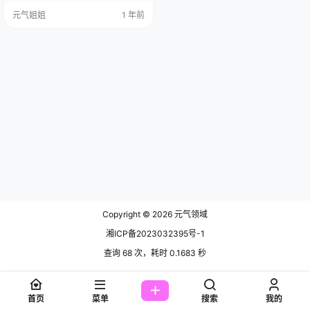
出包浆了，这不，今天扒拉了半
元气姐姐
1 年前
天，总算让我给找着了一套，嘿，
我觉得行。就是这个，Coser_Natsu
ko夏夏子，一套“大尾巴猫”的图。
讲真，刚看到这标题，我第y反应
是，啥玩意儿？大尾巴猫？这名字
朴实中又带着一丝丝的……实在。我
寻思着，这尾巴能有多…
Copyright © 2026
元气领域
湘ICP备2023032395号-1
查询 68 次，耗时 0.1683 秒
首页
菜单
搜索
我的