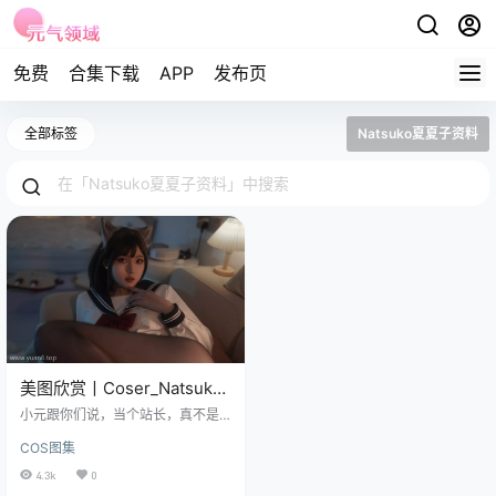
免费
合集下载
APP
发布页
全部标签
Natsuko夏夏子资料
美图欣赏丨Coser_Natsuko
夏夏子高清图片集大尾巴猫
小元跟你们说，当个站长，真不是
欣赏
个体面活儿，每天睁开眼，就得琢
COS图集
磨着给大家伙儿找点啥新鲜玩意儿
看。 你们是不知道，为了找点能入
4.3k
0
各位法眼的东西，我这鼠标都快盘