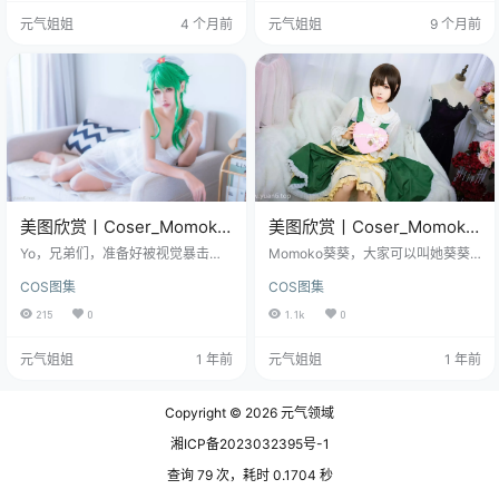
葵葵全集欣赏：点这直达 没有花里
M），也不在于有多少张（61P），
元气姐姐
4 个月前
元气姐姐
9 个月前
胡哨的滤镜，没有僵硬摆拍的姿
而在于它的标题——泳装、兔女
势，全是可畏大小姐那种“懒得用力
郎，还有花嫁。 把这三个跨度很
但一定惊艳”的慵懒傲娇，这种接地
大、风格完全不搭界的东西，放在
气的还原度，我直接给葵葵磕一
同一个合集里，说实话，这是个技
个！ 之前刷到Arty亚缇的cos，是那
术活，非常考验人。这就像一个演
种“老娘走路带风”的酷姐范…
员，上午刚演完一个在沙滩度假的
小姑娘（泳装…
美图欣赏丨Coser_Momoko
美图欣赏丨Coser_Momoko
葵葵-Eternal Fantasy法露忒
葵葵-翠之海 空音和陆乃
Yo，兄弟们，准备好被视觉暴击了
Momoko葵葵，大家可以叫她葵葵
[20P-394MB]
吗？今天咱们要聊的，是Coser圈的
[30P-502MB]
哦！这位小姐姐不仅是一名超高人
COS图集
COS图集
顶流大佬——Momoko葵葵的新作
气的Coser，还是微博网红和动漫博
《Eternal Fantasy法露忒》！ 免费
主，凭借她精美的角色扮演作品和
215
0
1.1k
0
套图，文章末尾获取(收藏本站不迷
独特的个人魅力，瞬间抓住了万千
路) 这组作品直接把“美”字焊死在屏
粉丝的心。 免费套图，文章末尾获
元气姐姐
1 年前
元气姐姐
1 年前
幕上，20张高清大图，394MB的满
取(收藏本站不迷路哦) 今天我们就来
满干货，简直是眼睛的豪华自助
聊聊她那让人心动不已的作品《翠
餐，葵葵化身的法露忒，不仅颜值
之海》中的空音和陆乃，看看这位
Copyright © 2026
元气领域
身材炸裂，还自带奇幻剧情的buff，
“宝藏Coser”是如何将角色演绎得栩
妥妥的仙气与热血兼得。 废话少
栩如生的~ 葵葵出生于1999年8月13
湘ICP备2023032395号-1
说，赶紧跟哥们儿一起跳…
日，典型的狮子座女孩，阳光活泼
的一…
查询 79 次，耗时 0.1704 秒