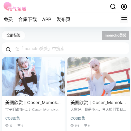
免费
合集下载
APP
发布页
全部标签
momoko葵葵
美图欣赏丨Coser_Momoko
美图欣赏丨Coser_Momoko
葵葵:NO.005-可畏[9P-
葵葵:NO.038-泳装 兔女郎&
宝子们谁懂~点开Coser_Momoko葵
大家好，我是小元，今天咱们要聊
122MB]
葵这套NO.005-可畏美图的瞬间，
花嫁[61P-411.3M]
的这套图，来自 Coser_Momoko葵
COS图集
COS图集
我直接原地蹦跶三尺高——122MB
葵，编号038。 图集已更42期，持
的压缩包解压开，9张图张张戳我心
续更新中▼▼▼ 这套图最有意思的
83
0
191
0
巴。 免费欣赏：点击直达 Momoko
地方在哪？不在于它有多大（411.3