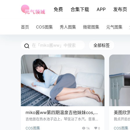
免费
合集下载
APP
发布页
首页
COS图集
秀人图集
微密图集
元气图集
全部标签
miko酱ww第四期温泉吉他妹妹cos,水
美图欣赏丨
汽把镜头糊了但挺真实
ww:NO.
吉他放在热水池子边上，琴弦沾了水汽，音准会
我点开后台
跑偏。这个细节，弹过琴的人都知道。木头怕
委员” 这
COS图集
1k
0
COS图集
水，琴身怕潮，但偏偏有人要把这两样东西搁在
知道，现在