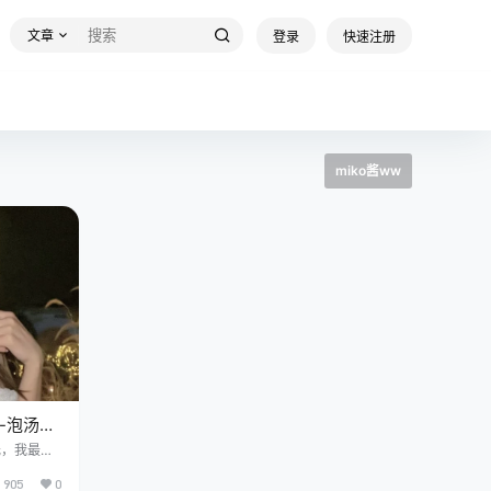
文章
登录
快速注册
miko酱ww
w-泡汤啦
元，我最近
—“Cos
905
0
V、总容量2