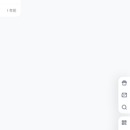
为喜欢二次
视觉享受。
1 年前
路) 今
跟大家聊聊
miko酱的