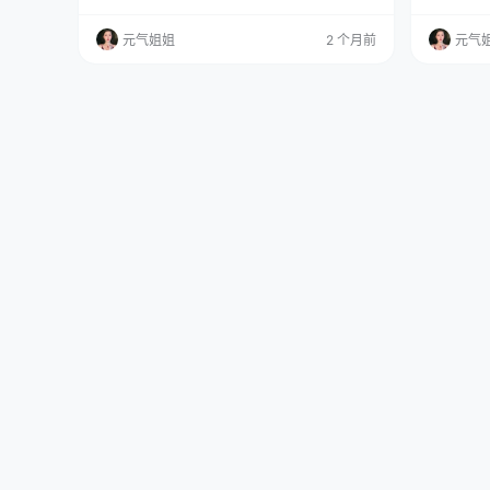
一块。不是不懂，是故意的。因为有时候，人想
到这个容量
拍的就不是正确，是错误，是不该出现却出现了
张，是能看
元气姐姐
2 个月前
元气
的那个瞬间。 免费欣赏：点击直达 全集欣赏：
期，持续更
点这直达 我是小元，下午要说的，是miko酱w
oser 
w:NO.004-温泉 吉他妹妹。 说到木棉棉OwO。
口折边整
她之前有过一套作品，走的是偏完整叙事的路
风纪委员
子，像一…