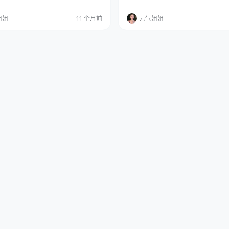
的真不多 —— 不是说分辨率多夸
69MB的高清美图视频合集，无疑将
出来在细节上没偷懒。​ 图集已更89
元文化和cosplay的朋友们带来一场
姐姐
11 个月前
元气姐姐
新中▼▼▼ 就拿服袖口说吧，不少 c
免费套图，文章末尾获取(收藏本站不迷
可能缝个扣子就交差，miko 酱这组里，袖
天，我就结合她的精彩动态和作品，
整齐齐，针脚密得跟机器锁的似的，连
这位人气Coser背后的故事。 先来说说
臂章上的字都和…
身材和面貌。她一直以…