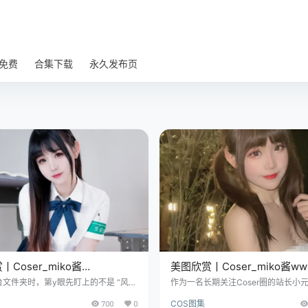
免费
合集下载
永久发布页
Coser_miko酱
美图欣赏丨Coser_miko酱w
086-风纪委员[40P-258.1M]
[18P3V-269MB]
文件夹时，第y眼先盯上的不是 “风纪
作为一名长期关注Coser圈的站长小
个主题，而是括号里的 258.1M。老粉都
又发现了一个非常值得大家关注的作品—
700
0
COS图集
 cos 图一搜一大把，但 40 张图能撑
er_miko酱ww-泡汤啦”，这套18P3