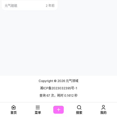
天地。 免费套图，文章末尾获取 La
元气姐姐
2 年前
ura 阿姣呀，自从担任 XiuRen 秀人
和尤蜜荟 YouMi 模特后，事业可谓
是蒸蒸日上。那些摄影师们都对她
钟爱有加，仿佛她就是镜头前的仙
女。 在社交平台上，她也有着自己
的小天地。她的抖…
Copyright © 2026
元气领域
湘ICP备2023032395号-1
查询 67 次，耗时 0.1612 秒
首页
菜单
搜索
我的