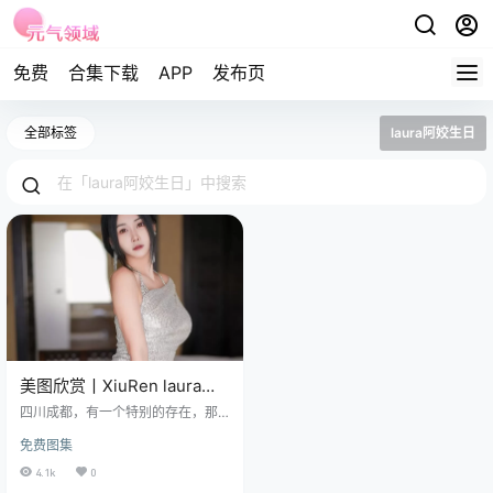
免费
合集下载
APP
发布页
全部标签
laura阿姣生日
美图欣赏丨XiuRen laura阿
姣 NO.7244[61+1P／
四川成都，有一个特别的存在，那
494MB]
就是 Laura 阿姣。这位出生于 200
免费图集
0 年 2 月 15 日的美丽姑娘，以其出
众的模特身材和优美的肢体线条，
4.1k
0
在模特圈里闯出了一片属于自己的