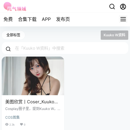
免费
合集下载
APP
发布页
全部标签
Kuuko W资料
美图欣赏丨Coser_Kuuko
W-Casual[37P-314.65MB]
Cosplay圈子里，提到Kuuko W，
很多人都会感到美，这个名字不仅
COS图集
代表着一套套精美的服装和造型，
更是一个充满活力和创意的灵魂。
2.3k
0
免费套图，文章末尾获取(收藏本站