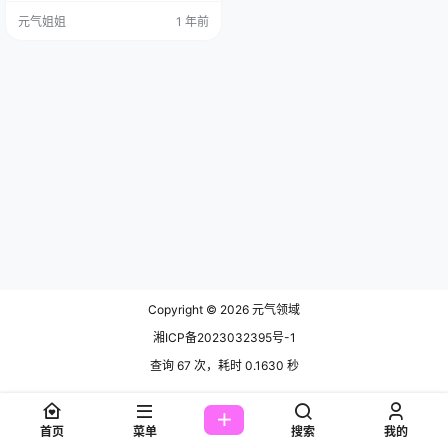
不迷路) 近期，她的新作《Coser_K
元气姐姐
1 年前
uuko W-Casual》上线，37张高清
照片，314.65MB的视觉盛宴，瞬间
点燃了粉丝的热情。这组作品以轻
松随性的风格为主，摆脱了以往繁
复的道具和布景，展现了她最自
然、最贴近生活的一面。照…
Copyright © 2026
元气领域
湘ICP备2023032395号-1
查询 67 次，耗时 0.1630 秒
首页
菜单
搜索
我的