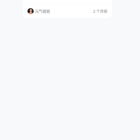
地干活，甚至不需要自己洗衣服，这叫特权。 免
费欣赏：点击直达 全集欣赏：点这直达 而今
元气姐姐
2 个月前
天，小元在后台看着新传上来的文件夹：Kitaro_
绮太郎 – NO.004白喵喵喵，四十六张图，一共
七百七十四兆。我看着屏幕上那一片晃眼的白，
突然觉得，在这个凡事都要算成本的时代，有些
奢侈…