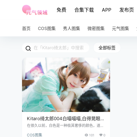
免费
合集下载
APP
发布页
首页
COS图集
秀人图集
微密图集
元气图集
全部标签
Kitaro绮太郎004白喵喵喵,白得晃眼还
挺费腰
在很久以前，白色是一种极其奢侈的颜色，道理
很简单，因为地里有泥，路里有灰，一件衣服如
COS图集
101
0
果能白得一尘不染，说明穿它的人根本不需要下