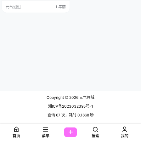
个梦幻的世界。快来，一起看看这
元气姐姐
1 年前
个粉色系的神奇之旅吧！ 免费套
图，文章末尾获取 AT鲨，这个名字
就够有趣的，还有她的小号@ET鲨
和@BT鲨，简直像是她的秘密基
地。她的作品风格多变，什么工
口、足控，她都能驾驭。不多不少
的作品，却个个都是精华，《…
Copyright © 2026
元气领域
湘ICP备2023032395号-1
查询 67 次，耗时 0.1668 秒
首页
菜单
搜索
我的