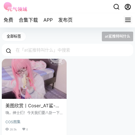
免费
合集下载
APP
发布页
全部标签
at鲨推特叫什么
美图欣赏丨Coser_AT鲨-粉
色 [48P-35MB]
嗨，绅士们！今天我们要八卦一下
某博上的颜值博主AT鲨，这位江苏
COS图集
的巨蟹座妹子，用她的魅力圈粉了3
7.6万人。 她就像个色彩魔法师，用
28.5k
0
她的作品《粉色》为大家织出了一