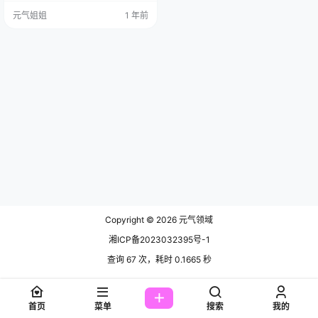
62 厘米，体重 49 公斤，别看她有
元气姐姐
1 年前
着包子脸和肉嘟嘟的身材，这反倒
成了她独特的魅力标签，让她在 Co
s 界受欢迎，某博粉丝都超过 57 万
啦！ 不过今天，咱们的是她那令人
拍案叫绝的《女zao神》Cos 作品。
黑猫猫 OvO …
Copyright © 2026
元气领域
湘ICP备2023032395号-1
查询 67 次，耗时 0.1665 秒
首页
菜单
搜索
我的