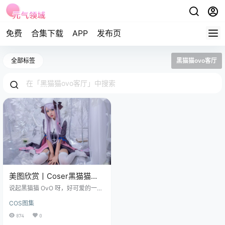
免费
合集下载
APP
发布页
全部标签
黑猫猫ovo客厅
美图欣赏丨Coser黑猫猫
OvO-女灶神[14P-130MB]
说起黑猫猫 OvO 呀，好可爱的一个
萌妹子，她出道于 2014 年，从那时
COS图集
候开始，就一直在各大漫展上大放
异彩。 免费套图，文章末尾获取 这
874
0
位出生在北京的天秤座姑娘，身高 1