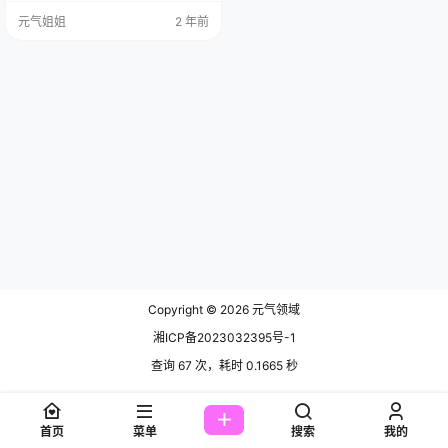
这座时尚之都的一名充满活力的天
元气姐姐
2 年前
秤座女孩。 免费套图，文章末尾获
取 自2015年大学时代起，麻花麻花
酱w便开始了她的cosplay之旅。她
身材丰满圆润，偏爱那些带有“花”字
的角色，如《进击的巨人》中的三
笠、《海贼王》中的女帝等。她的
c…
Copyright © 2026
元气领域
湘ICP备2023032395号-1
查询 67 次，耗时 0.1665 秒
首页
菜单
搜索
我的