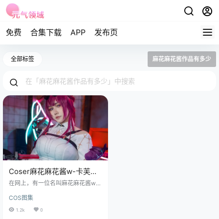
免费
合集下载
APP
发布页
全部标签
麻花麻花酱作品有多少
Coser麻花麻花酱w-卡芙卡
[29P-164.8M]
在网上，有一位名叫麻花麻花酱w的
女孩，她如同一位乘风破浪的航海
COS图集
家，以其独特的cosplay作品和俏皮
的性格，吸引着无数粉丝的目光。
1.2k
0
她出生于2000年10月21日，是上海