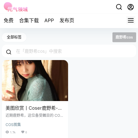
免费
合集下载
APP
发布页
全部标签
鹿野希cos
美图欣赏丨Coser鹿野希-土
曜日の彼女 95枚电子版
近期鹿野希，这位备受瞩目的 COS
[95P-88MB]
明星和动漫博主，出生于 1996 年 1
COS图集
2 月 31 日，摩羯座的她自带一种沉
稳与坚毅。她签约于北京中动爱盟
1.7k
0
文化发展有限公司，不仅在国内的