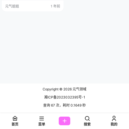
COS 圈大放异彩，还积极开拓海外
元气姐姐
1 年前
市场呢。 免费套图，文章末尾获取
咱们先来聊聊鹿野希这个人。她有
着高挑的身材和曼妙的身姿，那曲
线，简直让人羡慕嫉妒恨呀！她的
作品以成熟火la著称，这可能确实和
她的平面模特职业有点关系呢。
她…
Copyright © 2026
元气领域
湘ICP备2023032395号-1
查询 67 次，耗时 0.1649 秒
首页
菜单
搜索
我的