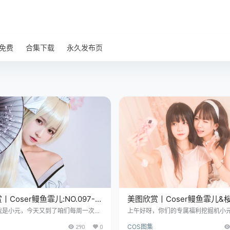
免费
合集下载
永久发布页
Coser鳗鱼霏儿:NO.097-春
美图欣赏丨Coser鳗鱼霏儿&
3P-140.9M]
合[20P-253MB]
我是小元，今天又到了咱们每周一次的
上午好呀，你们的专属福利挖掘机小
赏”环节，这次要给大伙儿带来的，是咱
~今天给大家带来的这组大部分，那
290
0
COS图集
充满灵气的Coser鳗鱼霏儿，她这次
幕前的你瞬间化身尖叫的存在！ 免费