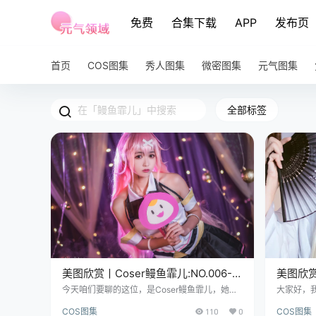
免费
合集下载
APP
发布页
首页
COS图集
秀人图集
微密图集
元气图集
全部标签
美图欣赏丨Coser鳗鱼霏儿:NO.006-弹
美图欣赏丨
娘[10P-267MB]
日野穹[2
今天咱们要聊的这位，是Coser鳗鱼霏儿，她的
大家好，
作品，在圈里一直都很有辨识度，这次咱们拿到
“美图欣
COS图集
110
0
COS图集
手的，是她的NO.006号作品，主题是弹娘。 图
们熟悉的、