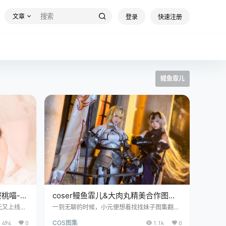
文章
登录
快速注册
鳗鱼霏儿
桜桃喵-百
coser鳗鱼霏儿&大肉丸精美合作图集:
贞德
元又上线啦
一到无聊的时候，小元便想着找找妹子图集翻看
可是能让屏
翻看，也总会刷到有那几位令小伙伴们刷屏的小
494
0
COS图集
1.1k
0
套图，文章
姐姐，其中之一就是来自广东广州的鳗鱼霏儿。