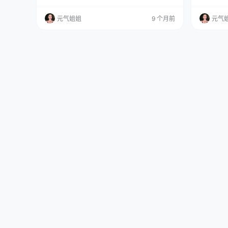
集已更98期，持续更新中▼▼▼ 这个主题，弹
带来的作
娘，我得先说两句，这玩意儿，不好拍。 为什
“春日野穹
元气姐姐
9 个月前
元气
么？因为弹娘（22娘和33娘）对咱们来说，太
光是看看这
熟了。这几乎就是“自己人”的代表。你天天都能
一定是诚
在各种地方看到，每个人心里，对弹娘长什么
一番。 
样，该是什么“味儿”，都有一本自己的账。 这就
脑子里立
给C…