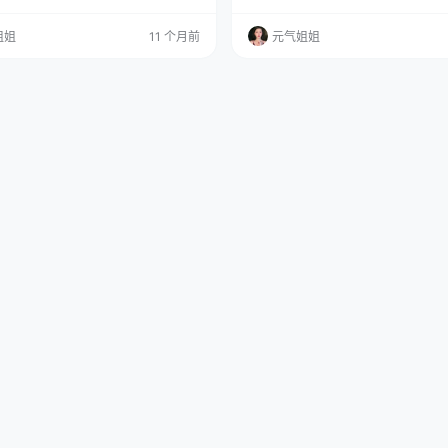
品，是那几乎贯穿了许多人青春记忆的
末尾获取 说出来你可能不信，当我第
”。 图集已更98期，持续更新中▼▼▼
套图的时候，我那久经沙场（阅图无
姐姐
11 个月前
元气姐姐
标题里的“23张-140.9M”，就知道这
脏都漏跳了半拍。这光影，这构图，
意满满，内容扎实，值得我们好好品味
感……啧啧，简直了！尤其是那种细
说起春日野穹，相信不少朋友和我一样，
捉，让我想起了圈内一位低调但作品
刻会浮现出那个坐在秋千上，带着…
的大佬沧霁桔梗 ，他的作品总能在不
你心底柔软的那一块。…