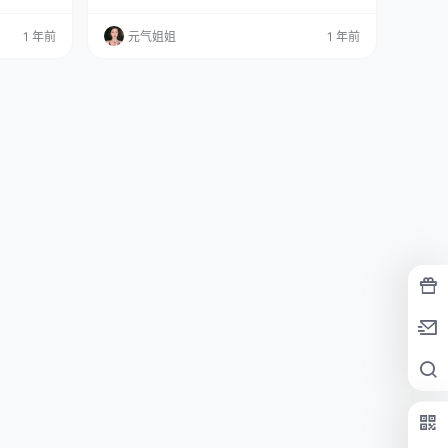
y眼瞅见这
免费套图，文章末尾获取(收藏本站不迷路) 一位
数）的小心
99年出生的小仙女，可是完完全全的双鱼座哦~
1 年前
元气姐姐
1 年前
这氛围
她身高159厘米，体重44公斤，简直是个小巧玲
腻的情感捕
珑的活力女孩，而且，她不仅颜值在线，还是个
具有辨识度
职业Coser、摄影师和主播，很厉害呢。 在w
经意间触动
博、d音和B站等平台，她已经积累了超过200万
的…