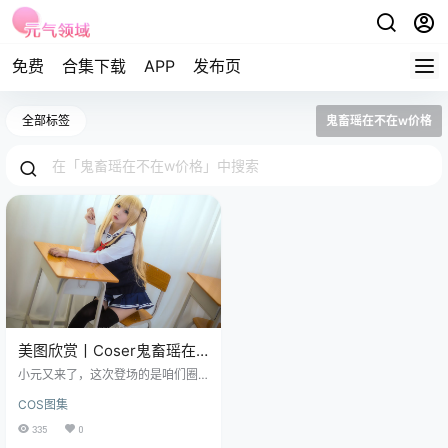
免费
合集下载
APP
发布页
全部标签
鬼畜瑶在不在w价格
美图欣赏丨Coser鬼畜瑶在
不在w:NO.52-校服[15P-
小元又来了，这次登场的是咱们圈
168M]
子里赫赫有名的Coser鬼畜瑶在不在
COS图集
w，她带来的NO.52作品，主题非常
纯粹，也非常经典——校服。别看
335
0
只有15张照片，168M的容量，但往