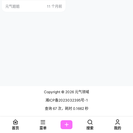
往简单的东西，能打动人心，就像
元气姐姐
11 个月前
那最初的悸动一样。 图集已更60
期，持续更新中▼▼▼ 说起校服，
这三个字承载了太多人的青春回
忆。而鬼畜瑶这次扮演的校服少
女，简直就是把我们记忆中美丽好
的那一部分给具象化了。照片里的
她，穿着那身熟悉的蓝白…
Copyright © 2026
元气领域
湘ICP备2023032395号-1
查询 67 次，耗时 0.1662 秒
首页
菜单
搜索
我的