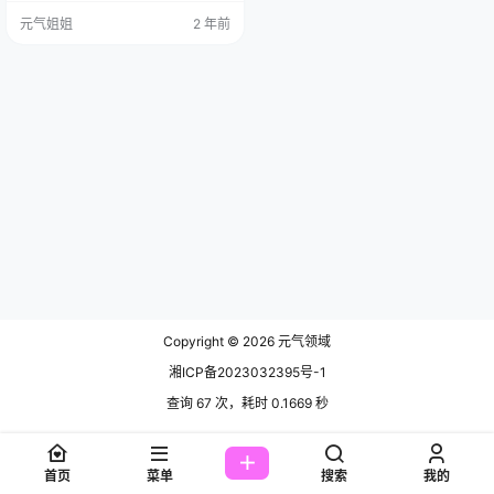
哒~ 免费套图，文章末尾获取 她不
元气姐姐
2 年前
但是个超厉害的 Coser ，还是微博
上的网红呢！虽说自称是个懒癌患
者，不怎么经常刷微博，但只要她
一有空，在各大平台那都能瞧见她
活跃得很。 她的那些代表作品呀，
风格多得让…
Copyright © 2026
元气领域
湘ICP备2023032395号-1
查询 67 次，耗时 0.1669 秒
首页
菜单
搜索
我的