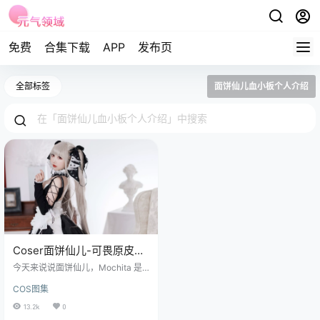
免费
合集下载
APP
发布页
全部标签
面饼仙儿血小板个人介绍
Coser面饼仙儿-可畏原皮
[26P-115.1M]
今天来说说面饼仙儿，Mochita 是
她的英文名，2001 年 1 月 3 日出生
COS图集
的小宝贝，来自咱们湖北哟，身高 1
56 厘米的她，那可是娇小可爱得很
13.2k
0
呢，三围 85 - 65 - 89 ，身材超棒