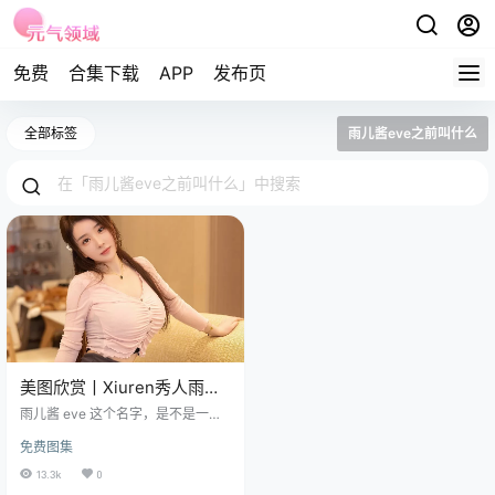
免费
合集下载
APP
发布页
全部标签
雨儿酱eve之前叫什么
美图欣赏丨Xiuren秀人雨儿
酱eve NO.7974[89+1P／
雨儿酱 eve 这个名字，是不是一听
796MB]
就觉得魅力满满？她可是咱们内地
免费图集
模特、演员和服装设计师三界的小
宝贝呢！ 免费套图，文章末尾获取
13.3k
0
身高 166 厘米的她，那身材比例简