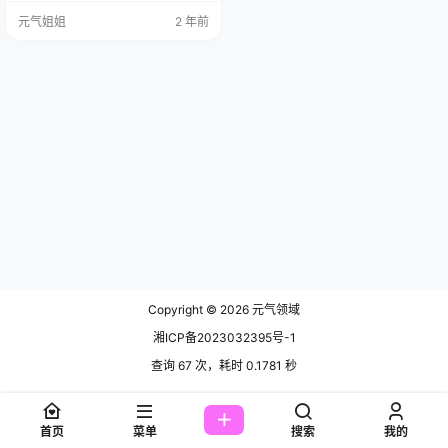
直绝绝子，三围 88-60-90，哇哦，
元气姐姐
2 年前
让人羡慕得不要不要的。 虽说咱不
知道她的鞋码和星座，但这一点儿
也不影响她凭借出众的外貌和多才
多艺的本事圈粉无数呀！ 从 2014
年开始，雨儿酱 eve 就在秀人网上
大放异彩啦，很快就成了平台上…
Copyright © 2026
元气领域
湘ICP备2023032395号-1
查询 67 次，耗时 0.1781 秒
首页
菜单
搜索
我的