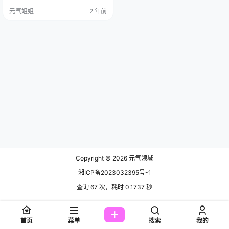
萱雅，英文名 Kim ， 1994 年 10 月
元气姐姐
2 年前
27 日出生于河北石家庄。 说起她的
作品，那真是精彩纷呈，秀人上，
No.7087 、 No.7161 等多期模特合
集让人难忘，而这 6869 期，更是堪
称一绝。 这一期里，陆萱雅美得出
尘…
Copyright © 2026
元气领域
湘ICP备2023032395号-1
查询 67 次，耗时 0.1737 秒
首页
菜单
搜索
我的