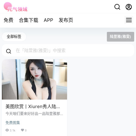
免费
合集下载
APP
发布页
全部标签
陆萱雅(雅雯)
美图欣赏丨Xiuren秀人陆萱
雅_Kim
今天咱们要来好好品一品陆萱雅那
NO.6869[82+1P717M]
令人心跳加速的 6869 期作品啦~ 免
免费图集
费套图，文章末尾获取 陆萱雅，这
位魅力无限的小姐姐，在模特和主
3.1k
0
播界可是璀璨夺目！她中文名叫陆