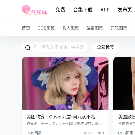
免费
合集下载
APP
发布页
首页
COS图集
秀人图集
微密图集
元气图集
全部标签
美图欣赏丨Coser九言(阿九从不咕
美图欣赏
咕):NO.059-原神丽莎[31P25V-
言):NO
昨天晚上十一点半，小元刚清完站内缓存，顺手
各位亲爱
点开新上传的资源包，标题冷冰冰：“Coser九
啦~ 图集
365MB]
3V-1.43
COS图集
658
0
COS图集
言:NO.059-原神丽莎[31P25V-365MB]”。看到
咱们不聊