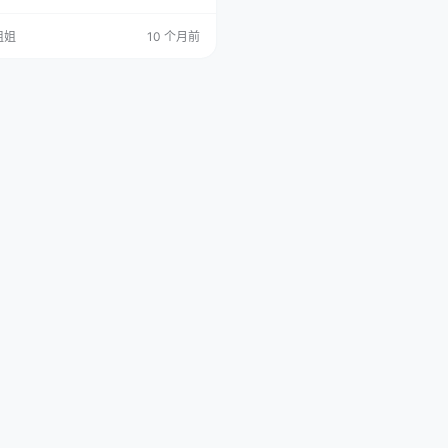
听着就感觉荷尔蒙在燃烧，流量在爆
，今天咱们的福利，一定够劲！ 话说这
姐姐
10 个月前
漫展”，我小元我也是久仰大名，据说那
元的“秘密基地”，各种妖艳（此处褒
姐姐小哥哥们云集，简直就是现实版的
破碎现场”。而今天的主角，就是咱们的