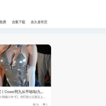
免费
合集下载
永久发布页
丨Coser阿九从不咕咕(九
.104-萤火虫漫展场照[105P-
的“网瘾少年”们，你们的小元我又上线
已更108期，持续更新中▼▼▼ 今天，
G]
5k
0
别的，就来点硬核的，你看文章标题，