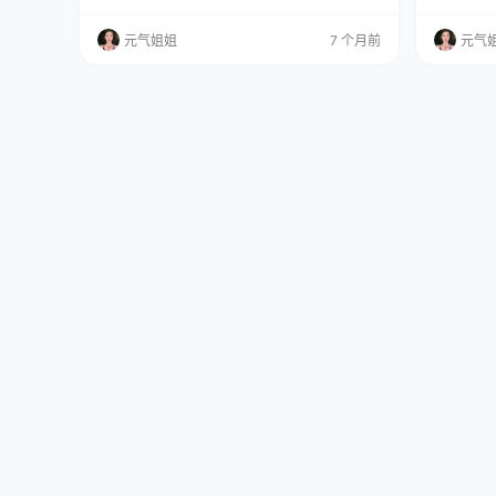
“365MB”，我第y反应是皱眉：谁传的？不怕用
是不是光
户秒关页面吗？ 免费欣赏：点击直达 在线看
z？没错
元气姐姐
7 个月前
元气
图：点这直达，更多精美高清全集作品~ 但我点
“萤火虫
了播放键，第7秒，我坐直了身子；14秒，我把
里是二次
咖啡杯放下；第22秒，我截了图，没发朋友圈，
义）的小
只是默默存进私人文件夹。 这…
“次元壁
“九言”，…