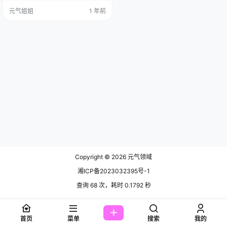
“开箱”的，是来自人气Coser 镜酱
元气姐姐
1 年前
的一套神秘感拉满的摄影作品——
“不知梦私房”！光听这名字，就感觉
像是不小心闯入了谁的秘密花坛
边，有点小激动啊！ 说真的， 镜酱
这位宝藏Coser，总能给人带来意想
不到的惊喜。她的风格多变，时而…
Copyright © 2026
元气领域
湘ICP备2023032395号-1
查询 68 次，耗时 0.1792 秒
首页
菜单
搜索
我的