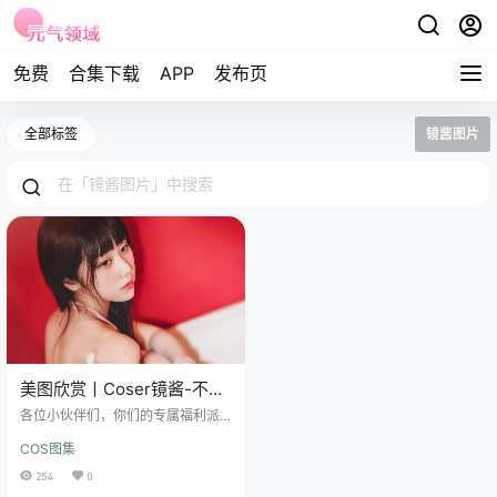
免费
合集下载
APP
发布页
全部标签
镜酱图片
美图欣赏丨Coser镜酱-不知
梦私房[15P-323MB]
各位小伙伴们，你们的专属福利派
送员小元又上线啦~是不是感觉最近
COS图集
生活有点“鸭梨山大”，需要点“精神
氮泵”来回次血？ 免费套图，文章末
254
0
尾获取(收藏本站不迷路) 今天咱们要