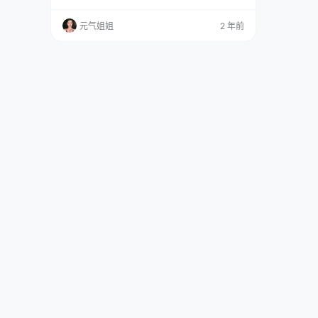
各种角色，而且在化妆与服装设计、动作表现和
情感演绎方面都有着过人的天赋。从经典的动漫
元气姐姐
2 年前
角色到各种游戏人物，她都能够轻松hold住。每
一次的Cosplay作品都仿佛是在呈现一个个活灵
活现的二次元世界。 她的作品中，那圆滚滚的大
眼睛、尖挺的鼻子、白皙的肌肤，再加上傲…