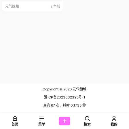
末尾获取 她在平面模特的道路上越
元气姐姐
2 年前
走越出彩，在 XiuRen 秀人网和 XIA
OYU 语画界都留下了令人难以忘怀
的美丽瞬间。就拿她的作品 NO.737
2 来说，那真的是美到让人陶醉。
在这组作品中，她宛如一朵盛开在
夜空中的绚…
Copyright © 2026
元气领域
湘ICP备2023032395号-1
查询 67 次，耗时 0.1735 秒
首页
菜单
搜索
我的