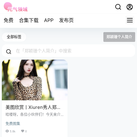
免费
合集下载
APP
发布页
全部标签
郑颖珊个人简介
美图欣赏丨Xiuren秀人郑颖
姗Bev NO.7372[82+1P／
哈喽呀，各位小伙伴们！今天来介
693MB]
绍下郑颖姗 Bev，这位来自广东的
免费图集
魅力女孩，出生于 1995 年 6 月 12
日，175 公分的高挑身材，简直就是
5.8k
0
天生的模特坯子。 免费套图，文章