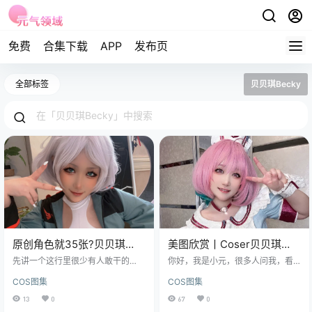
免费
合集下载
APP
发布页
全部标签
贝贝琪Becky
原创角色就35张?贝贝琪
美图欣赏丨Coser贝贝琪
Becky这套塞西莉亚肉肉色
Becky:NO.041-璃亚梦[30P-
先讲一个这行里很少有人敢干的
你好，我是小元，很多人问我，看
调愣是没一张跑偏
事：承认自己是高P。 修图这件事，
146MB]
这些图集到底在看什么？其实说白
COS图集
COS图集
在cos圈子里是个公开的秘密。人人
了，就是在看一种“还原”。 免费欣
都修，人人都不说，问起来就是"微
赏：点击直达 贝贝琪Becky全集欣
13
0
67
0
调""只动了色温"，好像承认修了脸
赏：点这直达 今天要聊的主角是