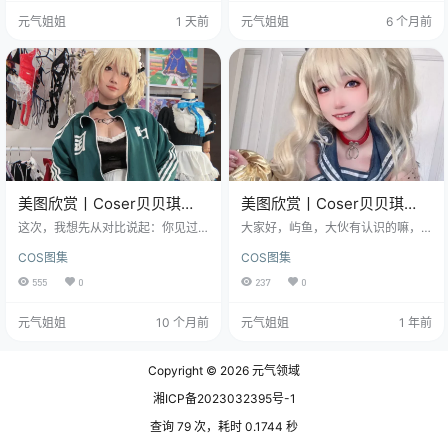
是件多丢人的事。贝贝琪Becky不
《Coser贝贝琪Becky:NO.041-璃
元气姐姐
1 天前
元气姐姐
6 个月前
一样，她直接自封"高P战士"，把话
亚梦》，这套图一共30张，体积14
挑明了——我就是修了，修得还不
6MB，分量扎实，没有一张是用来
少。这个态度我先给个好评。装出
凑数的“废片”。 璃亚梦这个角色，
来的真实极为假，摆明了的加工反
在《偶像大s》里算是个异类。她不
而诚实。 图片包获取…
是那种高高在上的圣人，而是一个
浑身缺点、天天喊着要“炎上”、甚…
美图欣赏丨Coser贝贝琪
美图欣赏丨Coser贝贝琪
Becky:NO.043-烟烟女仆
Becky-贝奇[45P-289MB]
这次，我想先从对比说起：你见过
大家好，屿鱼，大伙有认识的嘛，
[69P-1V-339.1M]
那些标准女仆装吗？黑白围裙，头
她可不是一般的Coser，简直是圈子
COS图集
COS图集
戴发箍，端着托盘笑眯眯的，像动
里的一股清流，不仅角色扮演功力
画里蹦出来的服务生。 图集已更45
在线，还特别会用镜头讲故事，这
555
0
237
0
期，持续更新中▼▼▼ 这次贝贝琪B
个小姐姐活力满满，笑容能把人融
ecky的这组NO.043烟烟女仆，却
化，平时就爱捣鼓摄影，把生活里
元气姐姐
10 个月前
元气姐姐
1 年前
完全不一样，它不是甜腻的卡哇
的小美好全都框进她的作品里。 免
伊，而是裹着一层薄薄的烟雾，朦
费套图，文章末尾获取(收藏本站不
朦胧胧，让人觉得这女仆不是在伺
迷路) 今天我们要聊的，是她超有意
Copyright © 2026
元气领域
候人，而是在勾着你走近点看。69
思的摄影系列《贝奇》，45张照
张照片加一个s频，总大小339.1
片，289MB的满满诚意，准备好一
湘ICP备2023032395号-1
M，每一张都像在雾里藏着小秘密。
起开眼界了吗？ 屿鱼这人吧，感觉
Becky穿的那件…
就像你身边那种永远元…
查询 79 次，耗时 0.1744 秒