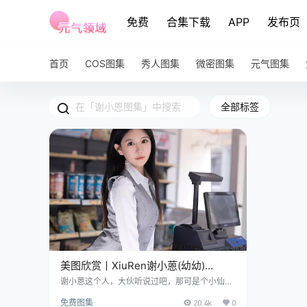
免费
合集下载
APP
发布页
首页
COS图集
秀人图集
微密图集
元气图集
全部标签
美图欣赏丨XiuRen谢小蒽(幼幼)
NO.7684[80+1P／699MB]
谢小蒽这个人，大伙听说过吧，那可是个小仙女
哟~1993 年出生在广州，毕业于广州外语外贸大
免费图集
20.4k
0
学，这姑娘身高 167 公分，体重才 49 公斤，长