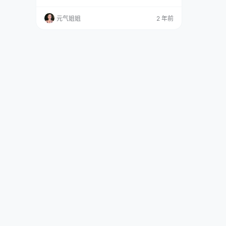
得清纯靓丽，那甜美可爱的劲儿，能把人的心都
给融化了。 免费套图，文章末尾获取 她在模特
元气姐姐
2 年前
界那可是迅速崭露头角，迷倒了一片粉丝，顺理
成章地成了好多人心尖尖上的nv神。 她的作品
那是五花八门，啥风格都有。像时尚的、摄影
的、cosplay 的，都不在话下。还有像《猛…