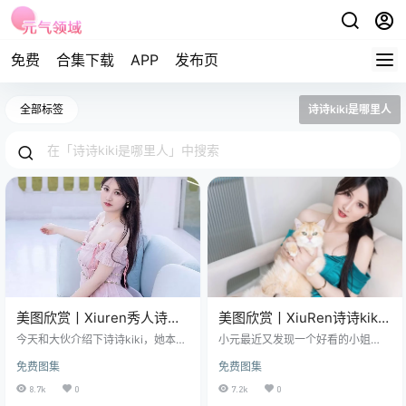
免费
合集下载
APP
发布页
全部标签
诗诗kiki是哪里人
美图欣赏丨Xiuren秀人诗诗
美图欣赏丨XiuRen诗诗kiki
kiki NO.7666[82+1P／
NO.7592[80+1P／668MB]
今天和大伙介绍下诗诗kiki，她本名
小元最近又发现一个好看的小姐
701MB]
陈诗诗，这可是个让人一下就记住
姐，一位名叫陈诗诗的女子，以她
免费图集
免费图集
的名字，她就像一颗闪耀在时尚天
的艺名“诗诗kiki”在时尚界独树一
空的星星，散发着独特的光芒。 免
帜。这位1994年3月20日出生的双
8.7k
0
7.2k
0
费套图，文章末尾获取 这位1994年
鱼座美女，身高168厘米，拥有B86