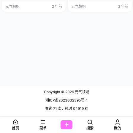
3月20日出生的姑娘，身高168公
（C）/W60/H88的身材，不仅是平
元气姐姐
2 年前
元气姐姐
2 年前
分，那身材比例简直绝绝子！三围B
面模特界的宠儿，还是某博网红、
86(C) W60 H88，简直就是行走的
颜值博主和演员，多重身份让她在
衣架。 关于她的出生地，那可是众
时尚圈中如鱼得水。 诗诗kiki免费套
说纷纭。有的说她来自上海，有的
图分享(解压密码:www.hw9.top)，
讲是广州，还有的说是南宁。哎
前往获取 诗诗kiki的故事，就像是一
呀，不管是哪儿，都不妨碍她的魅
部精彩的电影，充…
力四射啦…
Copyright © 2026
元气领域
湘ICP备2023032395号-1
查询 71 次，耗时 0.1919 秒
首页
菜单
搜索
我的