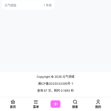
鸽，来自江苏，2000 年 5 月 18 日
元气姐姐
1 年前
出生的金牛座小可爱，如今定居在
成都。 哇哦，这城市的转换就跟施
了魔法似的，让她的魅力又多了几
分独特韵味，她在某博上可是有着 6
0.9 万粉丝的大博主呢，一点也不比
我喜欢的coser芋圆侑子差呀，…
Copyright © 2026
元气领域
湘ICP备2023032395号-1
查询 67 次，耗时 0.1693 秒
首页
菜单
搜索
我的