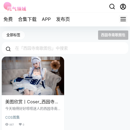
免费
合集下载
APP
发布页
全部标签
西园寺南歌图包
美图欣赏丨Coser_西园寺南
歌-贝尔法斯特[35P-
今天咱得好好唠唠迷人的西园寺南
247.2M]
歌啦~这位才华横溢的 COSER 和知
COS图集
名动漫博主，瞬间可以把人给迷得
晕头转向。 免费套图，文章末尾获
887
0
取 西园寺南歌呢，中文名叫板巧鸽