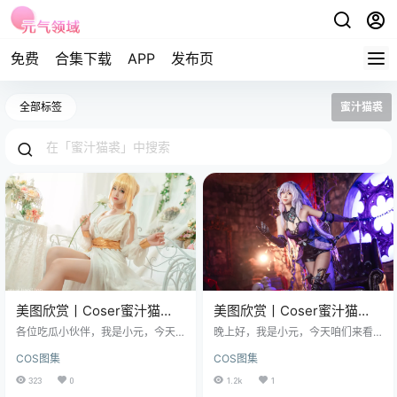
免费
合集下载
APP
发布页
全部标签
蜜汁猫裘
美图欣赏丨Coser蜜汁猫
美图欣赏丨Coser蜜汁猫
裘:NO.008-尼禄睡裙[10P-
裘:NO.124-黑天鹅[74P2V-
各位吃瓜小伙伴，我是小元，今天
晚上好，我是小元，今天咱们来看
138MB]
的这组美图欣赏，来了个轻松又带
2G]
点有意思的东西，聊一套图，一套
COS图集
COS图集
点俏皮的版本，主题还是那只“美图
让人看一眼就忘不掉的图。 图集已
欣赏丨Coser蜜汁猫裘:NO.008-尼
更124期，持续更新中▼▼▼ 这套
323
0
1.2k
1
禄睡裙[10P-138MB]”。 免费欣赏：
图的分量可不轻，2个G，74张图还