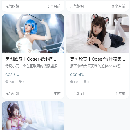
点击直达 蜜汁猫裘全集欣赏：点这
带s频，在咱们这个圈子里，这算是
元气姐姐
5 个月前
元气姐姐
9 个月前
直达 看到这串字就像点开了一个小
相当豪华的配置了。但容量大，不
档案：编号、容量，一眼就知道这
代表东西就好。关键，还得看拍的
是一组可一次性读完的影像，但你
是谁，拍得怎么样。这次的主角，
真正能记住的，是镜头里传出的那
是《崩坏：星穹铁道》里的一个关
种安静和可爱。 先聊标题本身。NO.
键人物——黑天鹅。 黑天鹅是个什
008像是一个小章节，10P的画…
么样的角色？神秘、优雅，你永远
看不透她。她是“流光忆庭”…
美图欣赏丨Coser蜜汁猫
美图欣赏丨Coser蜜汁猫裘-
裘:NO.119-恰巴耶夫[103P-
猫耳JK[40P-110MB]
话说小元一个在互联网的浪潮里摸
接下来给大家安利的这位coser蜜汁
2V-1.04G]
爬滚打的小站长，这世道啊，每天
猫裘，简直就是二次元走出来的猫
COS图集
COS图集
都有新鲜事儿，就像那潮水，一波
系少女本尊，这个00后的广东妹
接着一波，让人应接不暇。 图集已
子，从三年前第y次出cos开始就自
998
1
591
0
更121期，持续更新中▼▼▼ 咱们不
带"萌即正义"的buff，每次发图都能
聊那些鸡毛蒜皮，也不讲什么宏大
让粉丝集体血槽清空。 免费套图，
元气姐姐
1 年前
元气姐姐
1 年前
叙事，就来瞧瞧这圈子里的一股清
文章末尾获取(收藏本站不迷路) 说实
流，或者说，一股热流Coser蜜汁猫
话第y次刷到她作品的时候，我还以
裘。 说起这蜜汁猫裘，她最近的动
为是哪个动漫里的角色活了，这还
静可不小，尤其是那套编号为NO.11
原度也太犯规了吧。 蜜汁猫裘最绝
9的“恰巴耶夫”作品集，那真是像风
的就是她那种浑然天成的少女感，
一样，呼啦一下就传遍了各大社
这次的《猫耳JK》系…
群。这套图，不是…