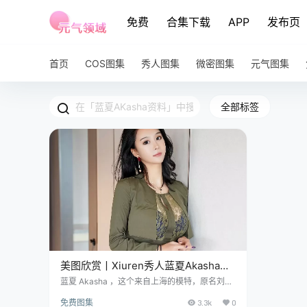
免费
合集下载
APP
发布页
首页
COS图集
秀人图集
微密图集
元气图集
全部标签
美图欣赏丨Xiuren秀人蓝夏Akasha
NO.4428[51P-512.3 MB]
蓝夏 Akasha ，这个来自上海的模特，原名刘艺
蕾（Ruita），1989 年 11 月 4 日出生，168 公
免费图集
3.3k
0
分的高挑个儿，48 公斤的体重，简直就是模特