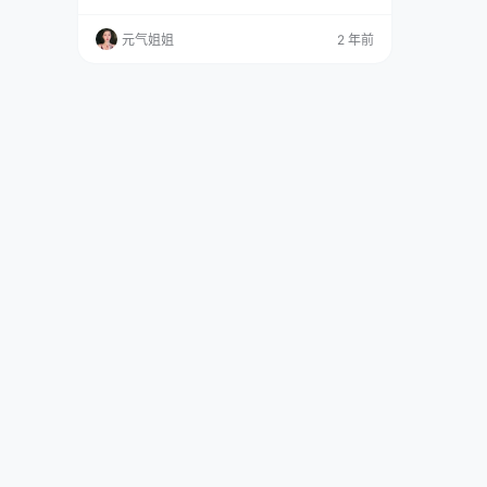
界的女神呀~ 免费套图，文章末尾获取 这不，这
次的 NO.4428 作品拍摄可真是状况百出，又精
元气姐姐
2 年前
彩万分。 拍摄当天，蓝夏早早来到现场，精心化
好妆，准备在镜头前一展风采。可没想到，开拍
没多久，灯光突然出了问题，一闪一闪的，把她
吓了一跳。 她心里…