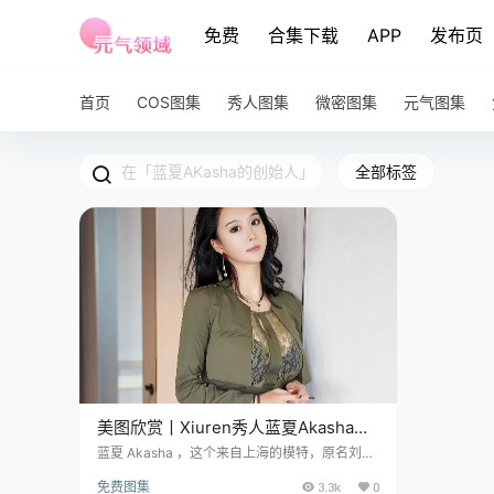
免费
合集下载
APP
发布页
首页
COS图集
秀人图集
微密图集
元气图集
全部标签
美图欣赏丨Xiuren秀人蓝夏Akasha
NO.4428[51P-512.3 MB]
蓝夏 Akasha ，这个来自上海的模特，原名刘艺
蕾（Ruita），1989 年 11 月 4 日出生，168 公
免费图集
3.3k
0
分的高挑个儿，48 公斤的体重，简直就是模特