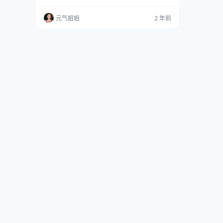
界的女神呀~ 免费套图，文章末尾获取 这不，这
次的 NO.4428 作品拍摄可真是状况百出，又精
元气姐姐
2 年前
彩万分。 拍摄当天，蓝夏早早来到现场，精心化
好妆，准备在镜头前一展风采。可没想到，开拍
没多久，灯光突然出了问题，一闪一闪的，把她
吓了一跳。 她心里…