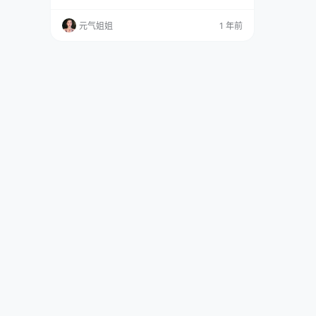
路) 这妹子凭借着自己那丰腴有致、婀娜动人的
身材，还有那独特得让人移不开眼的魅力，刚出
元气姐姐
1 年前
道没多久就火速出圈，成了众人瞩目的焦点，简
直就是“时尚圈宠儿”。瞅瞅她这硬件条件，身高
172cm，往那一站，那大长腿就足够吸睛了。 我
们再看看三围 92.5 - 60 - 88，这…