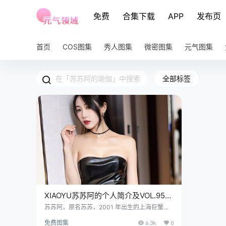
免费
合集下载
APP
发布页
首页
COS图集
秀人图集
微密图集
元气图集
全部标签
XIAOYU苏苏阿的个人简介及VOL.956
期作品
苏苏阿，原名苏苏，2001 年出生的上海巨蟹座
美眉，她可是时尚界冉冉升起的一颗超亮眼的新
免费图集
6.3k
0
星哟~ 免费套图，文章末尾获取(收藏本站不迷