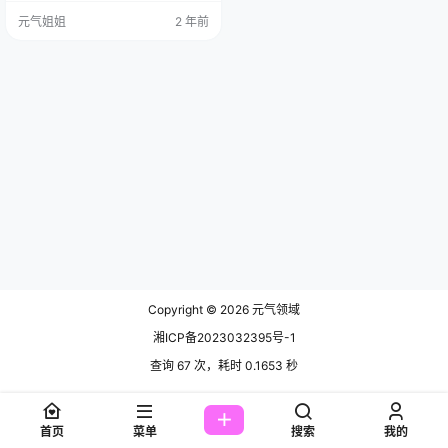
出众呢。 免费套图，文章末尾获取
元气姐姐
2 年前
在 7867 期作品的拍摄现场，那可真
是热闹又有趣。苏曼兮正尽情展现
着自己的魅力，这时，Lynn 心妍小
公主如同仙女下凡一般出现了。 当
时的苏曼兮身着一套黑色的紧身皮
衣，将她的好身材勾勒出来，简直
酷到没…
Copyright © 2026
元气领域
湘ICP备2023032395号-1
查询 67 次，耗时 0.1653 秒
首页
菜单
搜索
我的