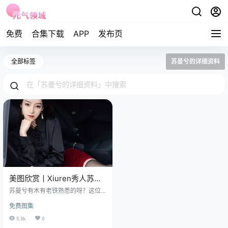
免费
合集下载
APP
发布页
全部标签
苏曼兮的详细资料
美图欣赏丨Xiuren秀人苏曼
兮 NO.7867[83+1P／
苏曼兮有木有老铁熟悉的呀？这位
688MB]
来自内地的迷人模特，那修长的大
免费图集
白腿和x感的身材，在秀人网上一亮
相就把大家的目光牢牢锁住啦！她 1
5.8k
0
米 66 的身高，在模特界那可是相当