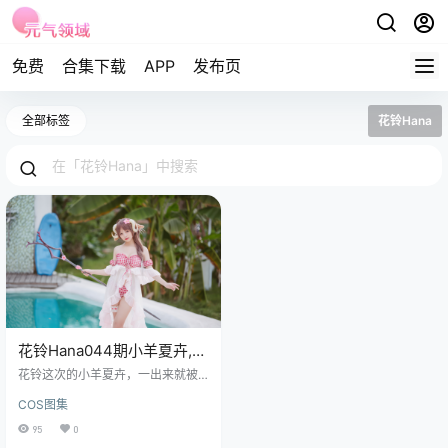
免费
合集下载
APP
发布页
全部标签
花铃Hana
花铃Hana044期小羊夏卉,这
谁顶得住？眼神让人一秒沦
花铃这次的小羊夏卉，一出来就被
陷
评论区刷屏了。家人们谁懂啊，这
COS图集
氛围感直接拉满。有人喊老婆，有
人喊女鹅，还有人说我直接嗨老
95
0
公。反正互联网嘛，情绪到了就