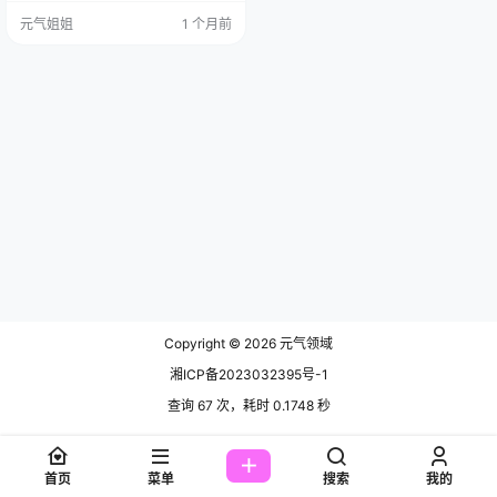
行，称呼不重要。但能让这么多人
元气姐姐
1 个月前
同时上头，确实有点东西。 全集欣
赏：点这直达 她的身材不是现在网
上流行的那种纸片人，胳膊和腿都
带点自然的肉感，动起来能看到肌
肉的轻微起伏。这种身材放在夏卉
身上特别对——小羊嘛，本来就不
是瘦骨嶙峋的样子，圆润一点才像
话。肤色也…
Copyright © 2026
元气领域
湘ICP备2023032395号-1
查询 67 次，耗时 0.1748 秒
首页
菜单
搜索
我的